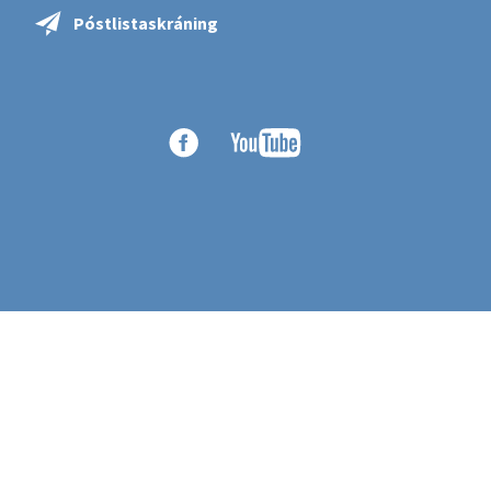
Póstlistaskráning