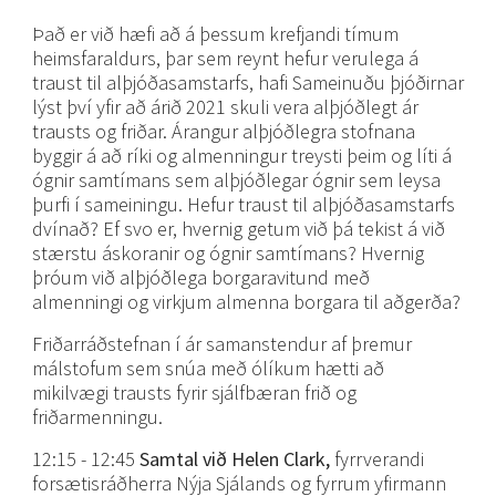
Það er við hæfi að á þessum krefjandi tímum
heimsfaraldurs, þar sem reynt hefur verulega á
traust til alþjóðasamstarfs, hafi Sameinuðu þjóðirnar
lýst því yfir að árið 2021 skuli vera alþjóðlegt ár
trausts og friðar. Árangur alþjóðlegra stofnana
byggir á að ríki og almenningur treysti þeim og líti á
ógnir samtímans sem alþjóðlegar ógnir sem leysa
þurfi í sameiningu. Hefur traust til alþjóðasamstarfs
dvínað? Ef svo er, hvernig getum við þá tekist á við
stærstu áskoranir og ógnir samtímans? Hvernig
þróum við alþjóðlega borgaravitund með
almenningi og virkjum almenna borgara til aðgerða?
Friðarráðstefnan í ár samanstendur af þremur
málstofum sem snúa með ólíkum hætti að
mikilvægi trausts fyrir sjálfbæran frið og
friðarmenningu.
12:15 - 12:45
Samtal við Helen Clark,
fyrrverandi
forsætisráðherra Nýja Sjálands og fyrrum yfirmann