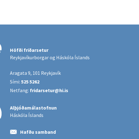
Höfði friðarsetur
Reykjavíkurborgar og Háskóla Íslands
Aragata 9, 101 Reykjavík
Sími:
525 5262
Netfang:
fridarsetur@hi.is
Alþjóðamálastofnun
Háskóla Íslands
Hafðu samband