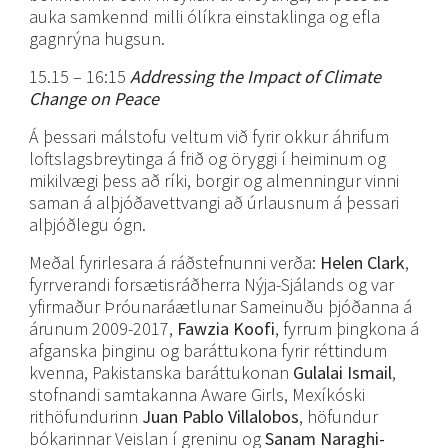
auka samkennd milli ólíkra einstaklinga og efla
gagnrýna hugsun.
15.15 – 16:15
Addressing the Impact of Climate
Change on Peace
Á þessari málstofu veltum við fyrir okkur áhrifum
loftslagsbreytinga á frið og öryggi í heiminum og
mikilvægi þess að ríki, borgir og almenningur vinni
saman á alþjóðavettvangi að úrlausnum á þessari
alþjóðlegu ógn.
Meðal fyrirlesara á ráðstefnunni verða:
Helen Clark
,
fyrrverandi forsætisráðherra Nýja-Sjálands og var
yfirmaður Þróunaráætlunar Sameinuðu þjóðanna á
árunum 2009-2017,
Fawzia Koofi
, fyrrum þingkona á
afganska þinginu og baráttukona fyrir réttindum
kvenna, Pakistanska baráttukonan
Gulalai Ismail
,
stofnandi samtakanna Aware Girls, Mexíkóski
rithöfundurinn
Juan Pablo Villalobos
, höfundur
bókarinnar Veislan í greninu og
Sanam Naraghi-