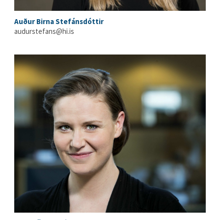
Auður Birna Stefánsdóttir
audurstefans@hi.is