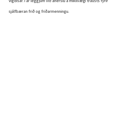
Vigdísar. Í ár leggjum við áherslu á mikilvægi trausts fyrir
sjálfbæran frið og friðarmenningu.