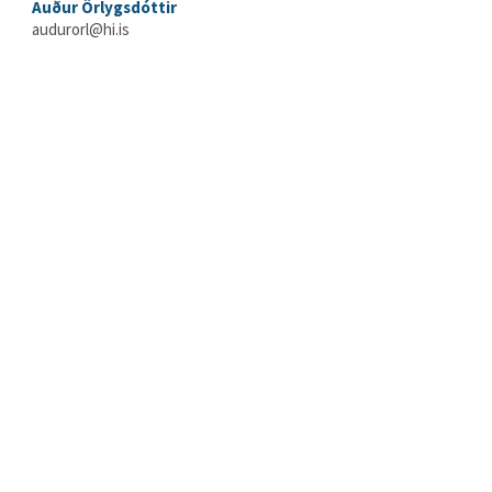
Auður Örlygsdóttir
audurorl@hi.is