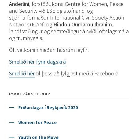
Anderlini
, forstöðukona Centre for Women, Peace
and Security við LSE og stofnandi og
stjórnarformaður International Civil Society Action
Network (ICAN) og
Hindou Oumarou Ibrahim
,
landfræðingur og sérfræðingur á sviði loftslagsmála
og frumbyggja.
Öll velkomin meðan húsrúm leyfir!
Smellið hér fyrir dagskrá
Smellið hér
til þess að fylgjast með á Facebook!
FYRRI RÁÐSTEFNUR
Friðardagar í Reykjavík 2020
Women for Peace
Youth on the Move