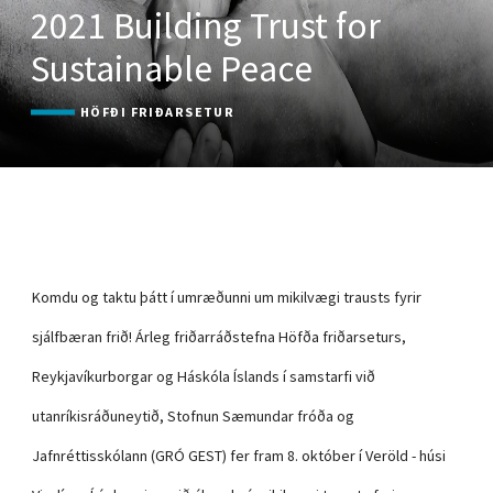
2021 Building Trust for
Sustainable Peace
HÖFÐI FRIÐARSETUR
Komdu og taktu þátt í umræðunni um mikilvægi trausts fyrir
sjálfbæran frið! Árleg friðarráðstefna Höfða friðarseturs,
Reykjavíkurborgar og Háskóla Íslands í samstarfi við
utanríkisráðuneytið, Stofnun Sæmundar fróða og
Jafnréttisskólann (GRÓ GEST) fer fram 8. október í Veröld - húsi