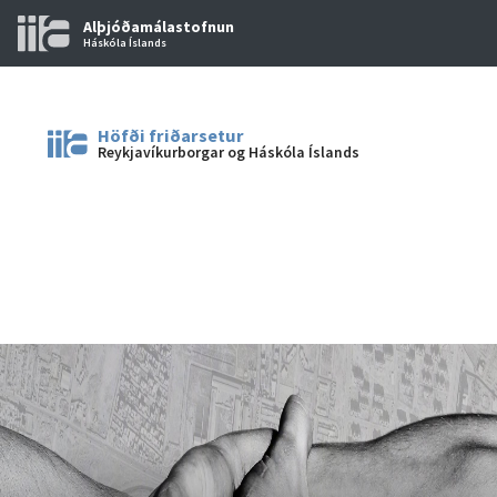
Alþjóðamálastofnun
Háskóla Íslands
Höfði friðarsetur
Reykjavíkurborgar og Háskóla Íslands