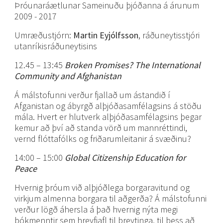
Þróunaráætlunar Sameinuðu þjóðanna á árunum
2009 - 2017
Umræðustjórn:
Martin Eyjólfsson
, ráðuneytisstjóri
utanríkisráðuneytisins
12.45 – 13:45
Broken Promises? The International
Community and Afghanistan
Á málstofunni verður fjallað um ástandið í
Afganistan og ábyrgð alþjóðasamfélagsins á stöðu
mála. Hvert er hlutverk alþjóðasamfélagsins þegar
kemur að því að standa vörð um mannréttindi,
vernd flóttafólks og friðarumleitanir á svæðinu?
14:00 – 15:00
Global Citizenship Education for
Peace
Hvernig þróum við alþjóðlega borgaravitund og
virkjum almenna borgara til aðgerða? Á málstofunni
verður lögð áhersla á það hvernig nýta megi
bókmenntir sem hreyfiafl til breytinga, til þess að