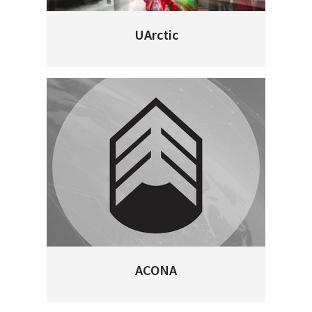
UArctic
ACONA