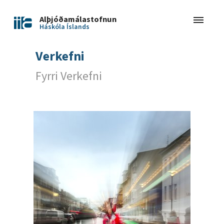
Alþjóðamálastofnun
Háskóla Íslands
Verkefni
Fyrri Verkefni