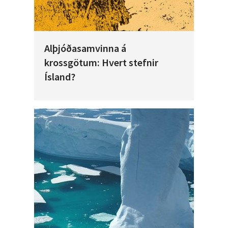
Alþjóðasamvinna á
krossgötum: Hvert stefnir
Ísland?