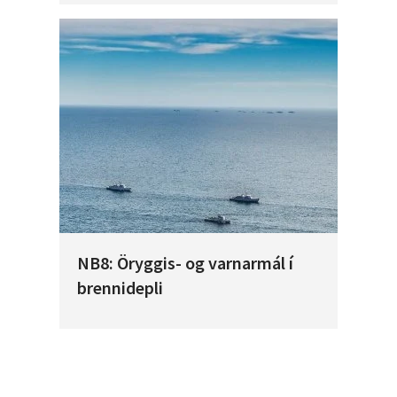
NB8: Öryggis- og varnarmál í
brennidepli