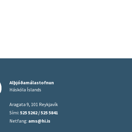
Alþjóðamálastofnun
Háskóla Íslands
Aragata 9, 101 Reykjavík
Sími:
525 5262 / 525 5841
Netfang:
ams@hi.is