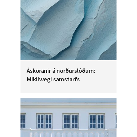
Áskoranir á norðurslóðum:
Mikilvægi samstarfs