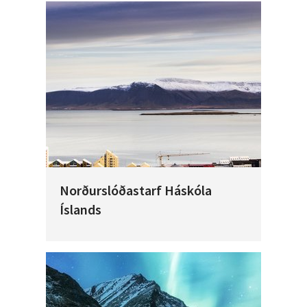
Norðurslóðastarf Háskóla
Íslands