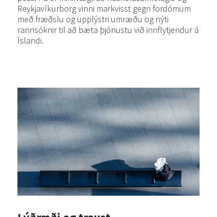
Reykjavíkurborg vinni markvisst gegn fordómum
með fræðslu og upplýstri umræðu og nýti
rannsóknir til að bæta þjónustu við innflytjendur á
Íslandi.