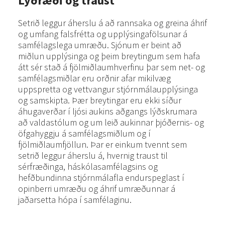
Lýðræði og traust
Setrið leggur áherslu á að rannsaka og greina áhrif
og umfang falsfrétta og upplýsingafölsunar á
samfélagslega umræðu. Sjónum er beint að
miðlun upplýsinga og þeim breytingum sem hafa
átt sér stað á fjölmiðlaumhverfinu þar sem net- og
samfélagsmiðlar eru orðnir afar mikilvæg
uppspretta og vettvangur stjórnmálaupplýsinga
og samskipta. Þær breytingar eru ekki síður
áhugaverðar í ljósi aukins aðgangs lýðskrumara
að valdastólum og um leið aukinnar þjóðernis- og
öfgahyggju á samfélagsmiðlum og í
fjölmiðlaumfjöllun. Þar er einkum tvennt sem
setrið leggur áherslu á, hvernig traust til
sérfræðinga, háskólasamfélagsins og
hefðbundinna stjórnmálafla endurspeglast í
opinberri umræðu og áhrif umræðunnar á
jaðarsetta hópa í samfélaginu.