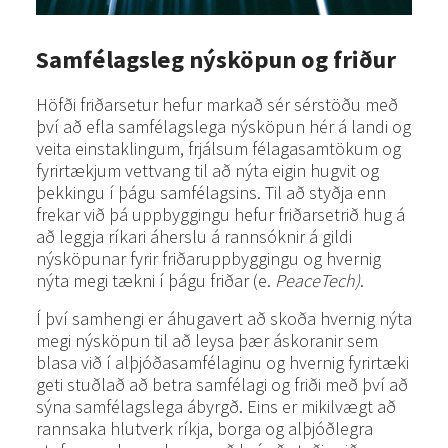
Samfélagsleg nýsköpun og friður
Höfði friðarsetur hefur markað sér sérstöðu með
því að efla samfélagslega nýsköpun hér á landi og
veita einstaklingum, frjálsum félagasamtökum og
fyrirtækjum vettvang til að nýta eigin hugvit og
þekkingu í þágu samfélagsins. Til að styðja enn
frekar við þá uppbyggingu hefur friðarsetrið hug á
að leggja ríkari áherslu á rannsóknir á gildi
nýsköpunar fyrir friðaruppbyggingu og hvernig
nýta megi tækni í þágu friðar (e.
PeaceTech)
.
Í því samhengi er áhugavert að skoða hvernig nýta
megi nýsköpun til að leysa þær áskoranir sem
blasa við í alþjóðasamfélaginu og hvernig fyrirtæki
geti stuðlað að betra samfélagi og friði með því að
sýna samfélagslega ábyrgð. Eins er mikilvægt að
rannsaka hlutverk ríkja, borga og alþjóðlegra