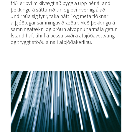
friði er því mikilvægt að byggja upp hér á landi
þekkingu á sáttamiðlun og því hvernig á að
undirbúa sig fyrir, taka þátt í og meta flóknar
alþjóðlegar samningaviðræður. Með þekkingu á
samningatækni og þróun afvopnunarmála getur
Ísland haft áhrif á þessu sviði á alþjóðavettvangi
og tryggt stöðu sína í alþjóðakerfinu.