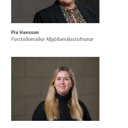
Pia Hansson
Forstöðumaður Alþjóðamálastofnunar