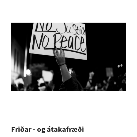
Friðar - og átakafræði