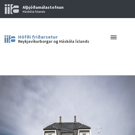
Alþjóðamálastofnun
Háskóla Íslands
Höfði friðarsetur
Reykjavíkurborgar og Háskóla Íslands