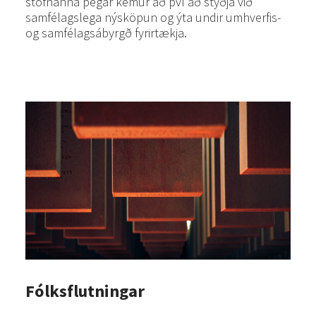
stofnanna þegar kemur að því að styðja við
samfélagslega nýsköpun og ýta undir umhverfis-
og samfélagsábyrgð fyrirtækja.
Fólksflutningar