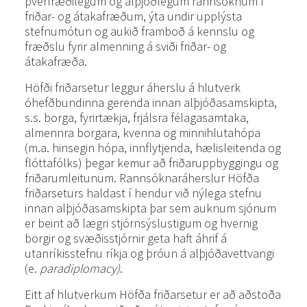
þverfræðilegum og alþjóðlegum rannsóknum í
friðar- og átakafræðum, ýta undir upplýsta
stefnumótun og aukið framboð á kennslu og
fræðslu fyrir almenning á sviði friðar- og
átakafræða.
Höfði friðarsetur leggur áherslu á hlutverk
óhefðbundinna gerenda innan alþjóðasamskipta,
s.s. borga, fyrirtækja, frjálsra félagasamtaka,
almennra borgara, kvenna og minnihlutahópa
(m.a. hinsegin hópa, innflytjenda, hælisleitenda og
flóttafólks) þegar kemur að friðaruppbyggingu og
friðarumleitunum. Rannsóknaráherslur Höfða
friðarseturs haldast í hendur við nýlega stefnu
innan alþjóðasamskipta þar sem auknum sjónum
er beint að lægri stjórnsýslustigum og hvernig
borgir og svæðisstjórnir geta haft áhrif á
utanríkisstefnu ríkja og þróun á alþjóðavettvangi
(e.
paradiplomacy)
.
Eitt af hlutverkum Höfða friðarsetur er að aðstoða