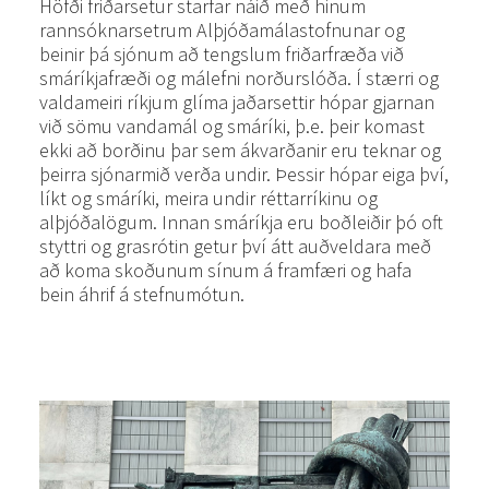
Höfði friðarsetur starfar náið með hinum
rannsóknarsetrum Alþjóðamálastofnunar og
beinir þá sjónum að tengslum friðarfræða við
smáríkjafræði og málefni norðurslóða. Í stærri og
valdameiri ríkjum glíma jaðarsettir hópar gjarnan
við sömu vandamál og smáríki, þ.e. þeir komast
ekki að borðinu þar sem ákvarðanir eru teknar og
þeirra sjónarmið verða undir. Þessir hópar eiga því,
líkt og smáríki, meira undir réttarríkinu og
alþjóðalögum. Innan smáríkja eru boðleiðir þó oft
styttri og grasrótin getur því átt auðveldara með
að koma skoðunum sínum á framfæri og hafa
bein áhrif á stefnumótun.