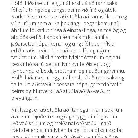
Höfði friðarsetur leggur áherslu á að rannsaka
fólksflutninga og tengsl þeirra við frið og átök.
Markmið setursins er að stuðla að rannsóknum og
viðburðum sem auka þekkingu þegar kemur að
áhrifum fólksflutninga á einstaklinga, samfélög og
alþjóðakerfið. Landamæri hafa mikil áhrif á
jaðarsetta hópa, konur og ungt fólk sem flýja
erfiðar aðstæður í leit að betra lífi og nýjum
tækifærum. Mikil áhætta fylgir flóttanum og eru
þessir hópar útsettari fyrir kynferðislegu og
kynbundu ofbeldi, brottnámi og nauðungarvinnu.
Höfði friðarsetur leggur áherslu á að rannsaka og
fjalla um aðstæður þessara hópa, gerendahæfni
þeirra og hlutverk í að stuðla að jákvæðum
breytingum.
Mikilvægt er að stuðla að ítarlegum rannsóknum
á aukinni þjóðernis- og öfgahyggju í rótgrónum
lýðræðisríkjum og meiðandi orðræðu í garð
hælisleitenda, innflytjenda og flóttafólks í kjölfar
þess. Þá er mikilvægt að háskólasamfélagið og