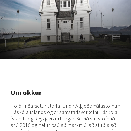
Um okkur
Höfði friðarsetur starfar undir Alþjóðamálastofnun
Háskóla Íslands og er samstarfsverkefni Háskóla
Íslands og Reykjavíkurborgar. Setrið var stofnað
árið 2016 og hefur það að markmiði að stuðla að