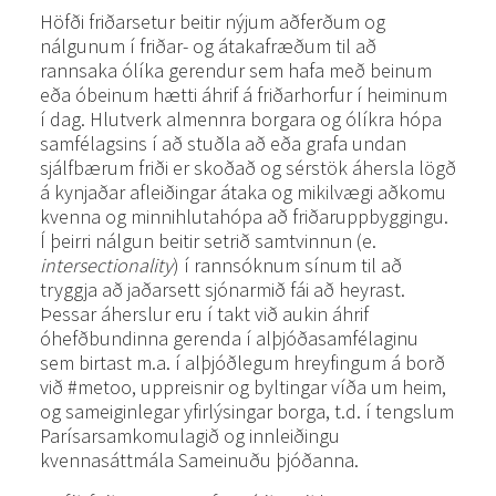
Höfði friðarsetur beitir nýjum aðferðum og
nálgunum í friðar- og átakafræðum til að
rannsaka ólíka gerendur sem hafa með beinum
eða óbeinum hætti áhrif á friðarhorfur í heiminum
í dag. Hlutverk almennra borgara og ólíkra hópa
samfélagsins í að stuðla að eða grafa undan
sjálfbærum friði er skoðað og sérstök áhersla lögð
á kynjaðar afleiðingar átaka og mikilvægi aðkomu
kvenna og minnihlutahópa að friðaruppbyggingu.
Í þeirri nálgun beitir setrið samtvinnun (e.
intersectionality
) í rannsóknum sínum til að
tryggja að jaðarsett sjónarmið fái að heyrast.
Þessar áherslur eru í takt við aukin áhrif
óhefðbundinna gerenda í alþjóðasamfélaginu
sem birtast m.a. í alþjóðlegum hreyfingum á borð
við #metoo, uppreisnir og byltingar víða um heim,
og sameiginlegar yfirlýsingar borga, t.d. í tengslum
Parísarsamkomulagið og innleiðingu
kvennasáttmála Sameinuðu þjóðanna.