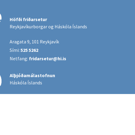
Höfði friðarsetur
Reykjavíkurborgar og Háskóla Íslands
Aragata 9, 101 Reykjavík
Sími:
525 5262
Netfang:
fridarsetur@hi.is
Alþjóðamálastofnun
Háskóla Íslands
Hafðu samband
Póstlistaskráning