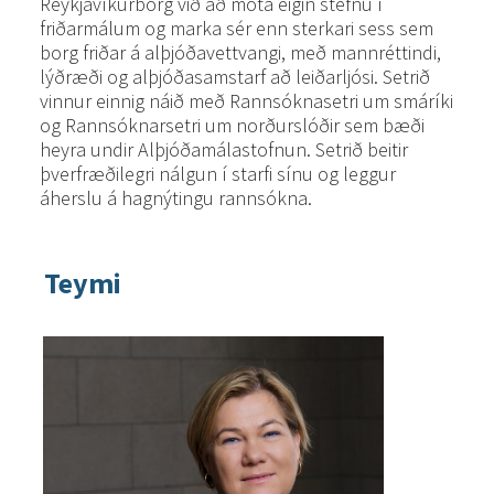
Reykjavíkurborg við að móta eigin stefnu í
friðarmálum og marka sér enn sterkari sess sem
borg friðar á alþjóðavettvangi, með mannréttindi,
lýðræði og alþjóðasamstarf að leiðarljósi. Setrið
vinnur einnig náið með Rannsóknasetri um smáríki
og Rannsóknarsetri um norðurslóðir sem bæði
heyra undir Alþjóðamálastofnun. Setrið beitir
þverfræðilegri nálgun í starfi sínu og leggur
áherslu á hagnýtingu rannsókna.
Teymi