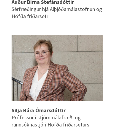
Auður Birna Stefánsdóttir
Sérfræðingur hjá Alþjóðamálastofnun og
Höfða friðarsetri
Silja Bára Ómarsdóttir
Prófessor í stjórnmálafræði og
rannsóknastjóri Höfða friðarseturs