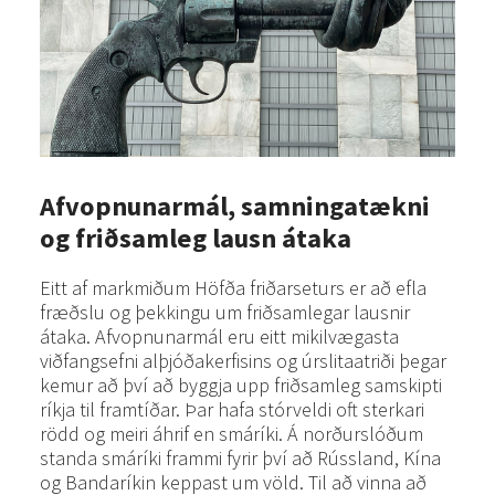
Afvopnunarmál, samningatækni
og friðsamleg lausn átaka
Eitt af markmiðum Höfða friðarseturs er að efla
fræðslu og þekkingu um friðsamlegar lausnir
átaka. Afvopnunarmál eru eitt mikilvægasta
viðfangsefni alþjóðakerfisins og úrslitaatriði þegar
kemur að því að byggja upp friðsamleg samskipti
ríkja til framtíðar. Þar hafa stórveldi oft sterkari
rödd og meiri áhrif en smáríki. Á norðurslóðum
standa smáríki frammi fyrir því að Rússland, Kína
og Bandaríkin keppast um völd. Til að vinna að