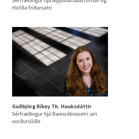
Sérfræðingur hjá Alþjóðamálastofnun og
Höfða friðarsetri
Guðbjörg Ríkey Th. Hauksdóttir
Sérfræðingur hjá Rannsóknasetri um
norðurslóðir