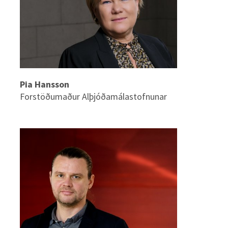
Pia Hansson
Forstöðumaður Alþjóðamálastofnunar