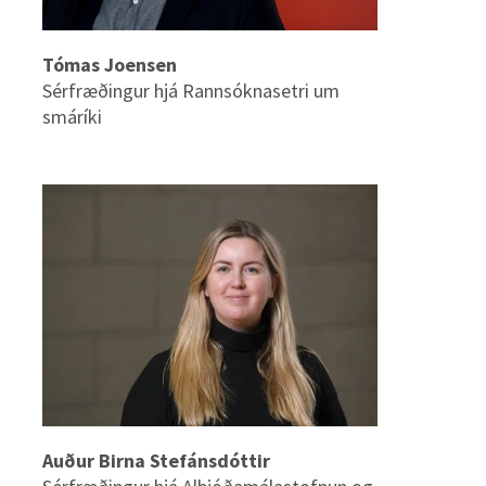
Tómas Joensen
Sérfræðingur hjá Rannsóknasetri um
smáríki
Auður Birna Stefánsdóttir