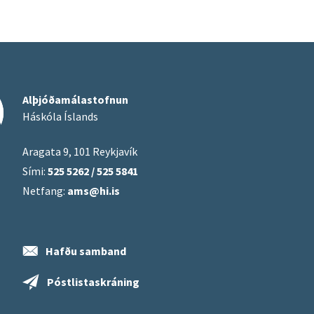
Alþjóðamálastofnun
Háskóla Íslands
Aragata 9, 101 Reykjavík
Sími:
525 5262 / 525 5841
Netfang:
ams@hi.is
Hafðu samband
Póstlistaskráning