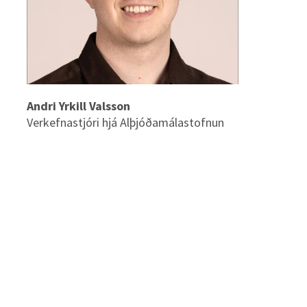
Andri Yrkill Valsson
Verkefnastjóri hjá Alþjóðamálastofnun