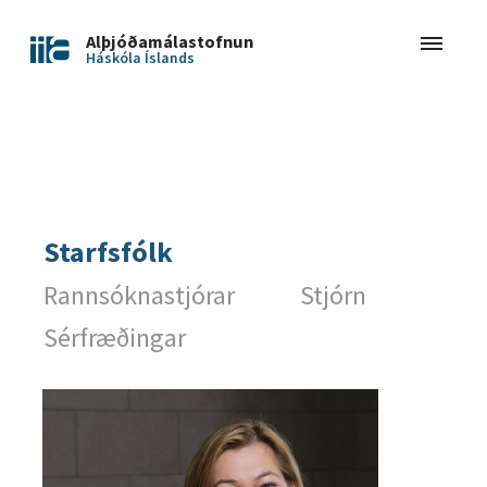
Alþjóðamálastofnun
Háskóla Íslands
Starfsfólk
Rannsóknastjórar
Stjórn
Sérfræðingar