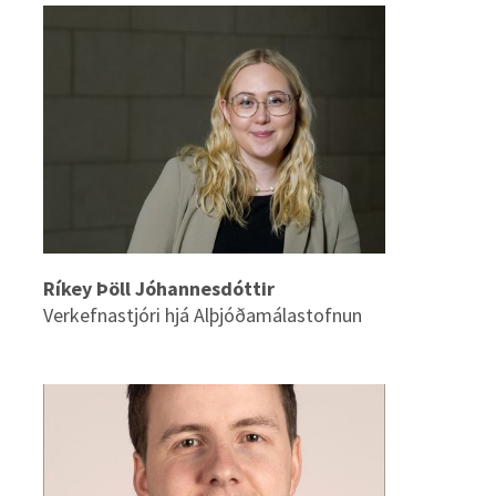
Ríkey Þöll Jóhannesdóttir
Verkefnastjóri hjá Alþjóðamálastofnun