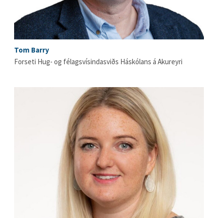
Tom Barry
Forseti Hug- og félagsvísindasviðs Háskólans á Akureyri