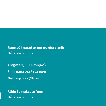
Rannsóknasetur um norðurslóðir
Háskóla Íslands
Aragata 9, 101 Reykjavík
Sími:
525 5262 / 525 5841
Netfang:
cas@hi.is
Alþjóðamálastofnun
Háskóla Íslands