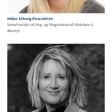
Hildur Sólveig Elvarsdóttir
Verkefnastjóri við Hug- og félagsvísinasvið Háskólans á
Akureyri