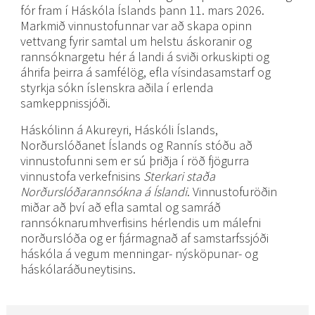
fór fram í Háskóla Íslands þann 11. mars 2026.
Markmið vinnustofunnar var að skapa opinn
vettvang fyrir samtal um helstu áskoranir og
rannsóknargetu hér á landi á sviði orkuskipti og
áhrifa þeirra á samfélög, efla vísindasamstarf og
styrkja sókn íslenskra aðila í erlenda
samkeppnissjóði.
Háskólinn á Akureyri, Háskóli Íslands,
Norðurslóðanet Íslands og Rannís stóðu að
vinnustofunni sem er sú þriðja í röð fjögurra
vinnustofa verkefnisins
Sterkari staða
Norðurslóðarannsókna á Íslandi
. Vinnustofuröðin
miðar að því að efla samtal og samráð
rannsóknarumhverfisins hérlendis um málefni
norðurslóða og er fjármagnað af samstarfssjóði
háskóla á vegum menningar- nýsköpunar- og
háskólaráðuneytisins.