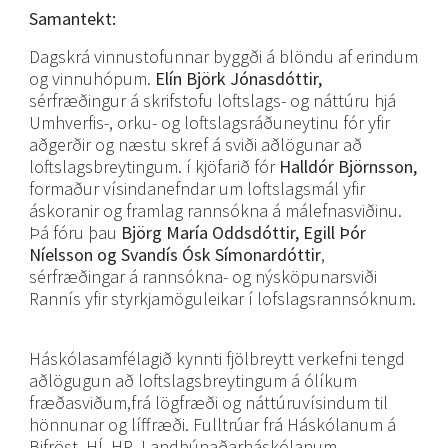
Samantekt:
Dagskrá vinnustofunnar byggði á blöndu af erindum
og vinnuhópum.
Elín Björk Jónasdóttir,
sérfræðingur á skrifstofu loftslags- og náttúru hjá
Umhverfis-, orku- og loftslagsráðuneytinu fór yfir
aðgerðir og næstu skref á sviði aðlögunar að
loftslagsbreytingum. í kjöfarið fór
Halldór Björnsson,
formaður vísindanefndar um loftslagsmál yfir
áskoranir og framlag rannsókna á málefnasviðinu.
Þá fóru þau
Björg María Oddsdóttir, Egill Þór
Níelsson og Svandís Ósk Símonardóttir
,
sérfræðingar á rannsókna- og nýsköpunarsviði
Rannís yfir styrkjamöguleikar í lofslagsrannsóknum.
Háskólasamfélagið kynnti fjölbreytt verkefni tengd
aðlögugun að loftslagsbreytingum á ólíkum
fræðasviðum,frá lögfræði og náttúruvísindum til
hönnunar og líffræði. Fulltrúar frá Háskólanum á
Bifröst, HÍ, HR, Landbúnaðarháskólanum,