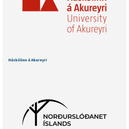
Háskólinn á Akureyri