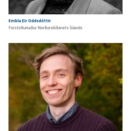
Embla Eir Oddsdóttir
Forstöðumaður Norðurslóðanets Íslands