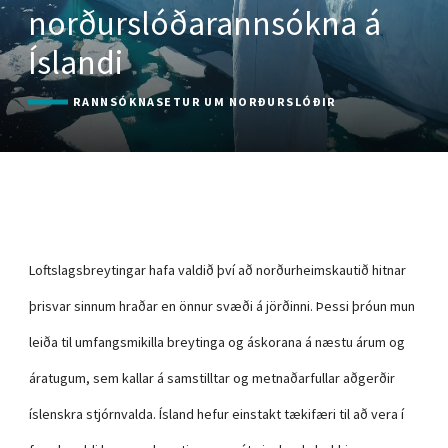
norðurslóðarannsókna á
Íslandi
RANNSÓKNASETUR UM NORÐURSLÓÐIR
Loftslagsbreytingar hafa valdið því að norðurheimskautið hitnar
þrisvar sinnum hraðar en önnur svæði á jörðinni. Þessi þróun mun
leiða til umfangsmikilla breytinga og áskorana á næstu árum og
áratugum, sem kallar á samstilltar og metnaðarfullar aðgerðir
íslenskra stjórnvalda. Ísland hefur einstakt tækifæri til að vera í