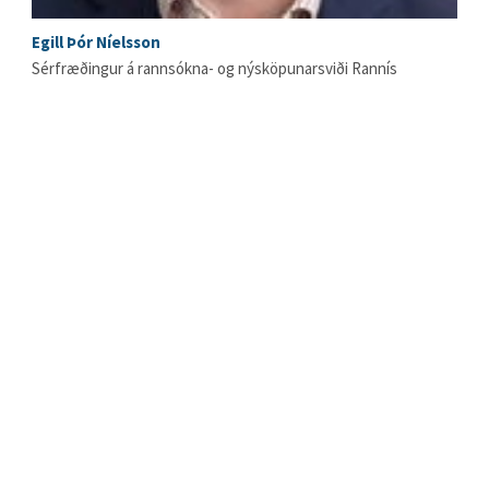
Egill Þór Níelsson
Sérfræðingur á rannsókna- og nýsköpunarsviði Rannís