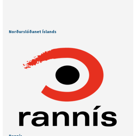
Norðurslóðanet Íslands
Rannís