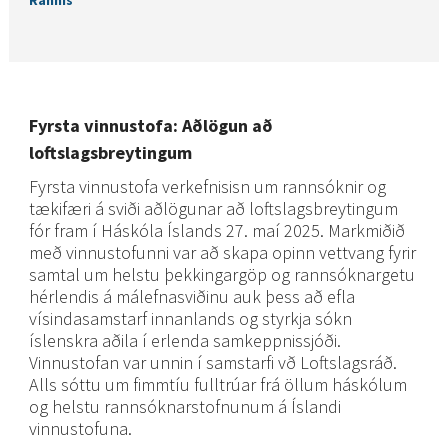
Fyrsta vinnustofa: Aðlögun að
loftslagsbreytingum
Fyrsta vinnustofa verkefnisisn um rannsóknir og
tækifæri á sviði aðlögunar að loftslagsbreytingum
fór fram í Háskóla Íslands 27. maí 2025. Markmiðið
með vinnustofunni var að skapa opinn vettvang fyrir
samtal um helstu þekkingargöp og rannsóknargetu
hérlendis á málefnasviðinu auk þess að efla
vísindasamstarf innanlands og styrkja sókn
íslenskra aðila í erlenda samkeppnissjóði.
Vinnustofan var unnin í samstarfi vð Loftslagsráð.
Alls sóttu um fimmtíu fulltrúar frá öllum háskólum
og helstu rannsóknarstofnunum á Íslandi
vinnustofuna.