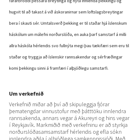
fararbroddi þessara breytinga og nýta innlenda þekkingu og
hugvit til að takast á við áskoranirnar sem loftslagsbreytingar
bera í skauti sér. Umtalsverð þekking er til staðar hjá íslenskum
háskólum um málefni norðurslóða, en auka þarf samstarf á milli
allra háskóla hérlendis svo fullnýta megi þau tækifæri sem eru til
staðar og tryggja að íslenskir rannsakendur og sérfræðingar
komi þekkingu sinni á framfæri í alþjóðlegu samstarfi.
Um verkefnið
Verkefnið miðar að því að skipuleggja fjórar
þematengdar vinnustofur með þátttöku innlendra
rannsakenda, annars vegar á Akureyri og hins vegar
í Reykjavík. Markmiðið með verkefninu er að styrkja
norðurslóðasamsamstarf hérlendis og efla sókn
innlendra aðila í alþjóðlega samkeppnissjóði. Með