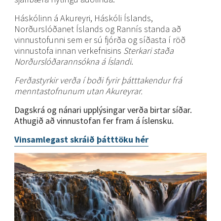
Háskólinn á Akureyri, Háskóli Íslands,
Norðurslóðanet Íslands og Rannís standa að
vinnustofunni sem er sú fjórða og síðasta í röð
vinnustofa innan verkefnisins
Sterkari staða
Norðurslóðarannsókna á Íslandi
.
Ferðastyrkir verða í boði fyrir þátttakendur frá
menntastofnunum utan Akureyrar.
Dagskrá og nánari upplýsingar verða birtar síðar.
Athugið að vinnustofan fer fram á íslensku.
Vinsamlegast skráið þátttöku hér