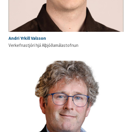
Andri Yrkill Valsson
Verkefnastjóri hjá Alþjóðamálastofnun