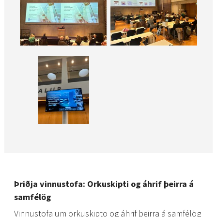
Þriðja vinnustofa: Orkuskipti og áhrif þeirra á
samfélög
Vinnustofa um orkuskipto og áhrif þeirra á samfélög