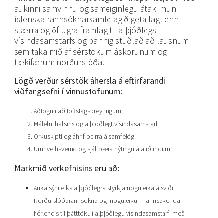
aukinni samvinnu og sameiginlegu átaki mun
íslenska rannsóknarsamfélagið geta lagt enn
stærra og öflugra framlag til alþjóðlegs
vísindasamstarfs og þannig stuðlað að lausnum
sem taka mið af sérstökum áskorunum og
tækifærum norðurslóða.
Lögð verður sérstök áhersla á eftirfarandi
viðfangsefni í vinnustofunum:
Aðlögun að loftslagsbreytingum
Málefni hafsins og alþjóðlegt vísindasamstarf
Orkuskipti og áhrif þeirra á samfélög.
Umhverfisvernd og sjálfbæra nýtingu á auðlindum
Markmið verkefnisins eru að:
Auka sýnileika alþjóðlegra styrkjamöguleika á sviði
Norðurslóðarannsókna og möguleikum rannsakenda
hérlendis til þátttöku í alþjóðlegu vísindasamstarfi með