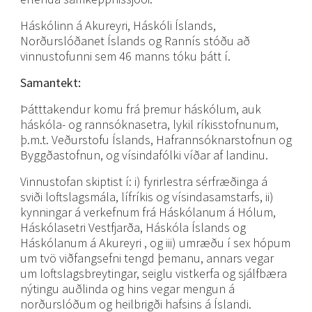
Háskólinn á Akureyri, Háskóli Íslands,
Norðurslóðanet Íslands og Rannís stóðu að
vinnustofunni sem 46 manns tóku þátt í.
Samantekt:
Þátttakendur komu frá þremur háskólum, auk
háskóla- og rannsóknasetra, lykil ríkisstofnunum,
þ.m.t. Veðurstofu Íslands, Hafrannsóknarstofnun og
Byggðastofnun, og vísindafólki víðar af landinu.
Vinnustofan skiptist í: i) fyrirlestra sérfræðinga á
sviði loftslagsmála, lífríkis og vísindasamstarfs, ii)
kynningar á verkefnum frá Háskólanum á Hólum,
Háskólasetri Vestfjarða, Háskóla Íslands og
Háskólanum á Akureyri , og iii) umræðu í sex hópum
um tvö viðfangsefni tengd þemanu, annars vegar
um loftslagsbreytingar, seiglu vistkerfa og sjálfbæra
nýtingu auðlinda og hins vegar mengun á
norðurslóðum og heilbrigði hafsins á Íslandi.