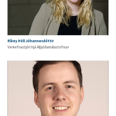
Ríkey Þöll Jóhannesdóttir
Verkefnastjóri hjá Alþjóðamálastofnun