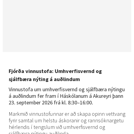
Fjórða vinnustofa: Umhverfisvernd og
sjálfbæra nýting á auðlindum
Vinnustofa um
umhverfisvernd og sjálfbæra nýtingu
á auðlindum fer fram í Háskólanum á Akureyri þann
23. september 2026 frá kl. 8:30–16:00.
Markmið vinnustofunnar er að skapa opinn vettvang
fyrir samtal um helstu áskoranir og rannsóknargetu
hérlendis í tengslum við umhverfisvernd og
sjálfbæra nýtingu auðlinda.