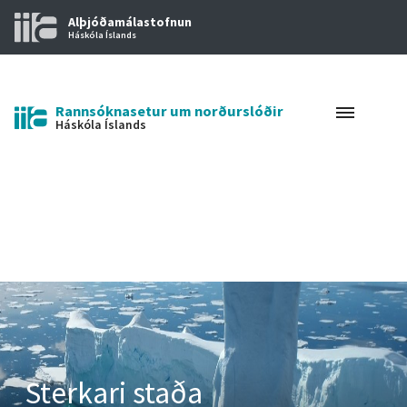
Alþjóðamálastofnun
Háskóla Íslands
Rannsóknasetur um norðurslóðir
Háskóla Íslands
Sterkari staða