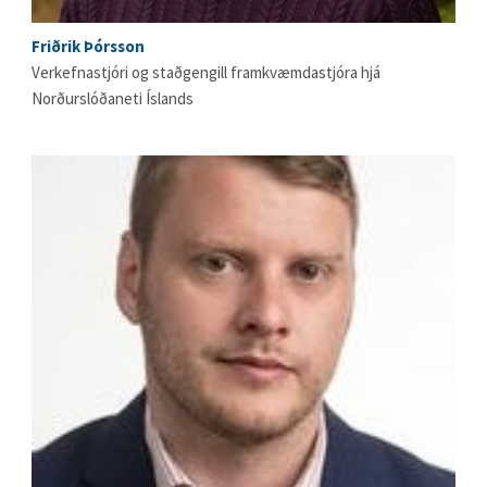
Friðrik Þórsson
Verkefnastjóri og staðgengill framkvæmdastjóra hjá
Norðurslóðaneti Íslands