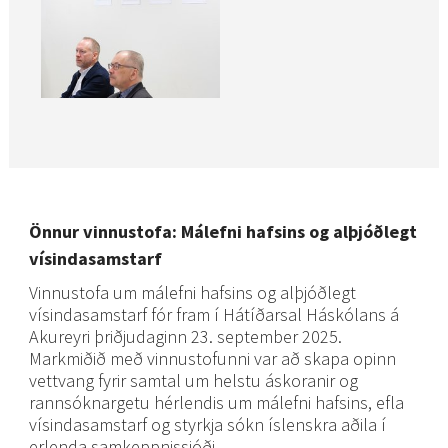
Önnur vinnustofa: Málefni hafsins og alþjóðlegt
vísindasamstarf
Vinnustofa um málefni hafsins og alþjóðlegt
vísindasamstarf fór fram í Hátíðarsal Háskólans á
Akureyri þriðjudaginn 23. september 2025.
Markmiðið með vinnustofunni var að skapa opinn
vettvang fyrir samtal um helstu áskoranir og
rannsóknargetu hérlendis um málefni hafsins, efla
vísindasamstarf og styrkja sókn íslenskra aðila í
erlenda samkeppnissjóði.