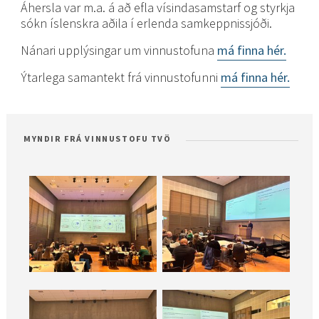
Áhersla var m.a. á að efla vísindasamstarf og styrkja
sókn íslenskra aðila í erlenda samkeppnissjóði.
Nánari upplýsingar um vinnustofuna
má finna hér.
Ýtarlega samantekt frá vinnustofunni
má finna hér.
MYNDIR FRÁ VINNUSTOFU TVÖ