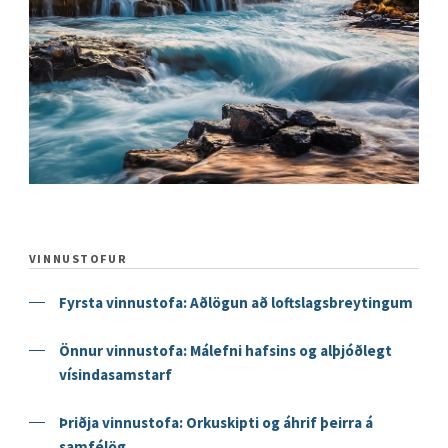
VINNUSTOFUR
Fyrsta vinnustofa: Aðlögun að loftslagsbreytingum
Önnur vinnustofa: Málefni hafsins og alþjóðlegt
vísindasamstarf
Þriðja vinnustofa: Orkuskipti og áhrif þeirra á
samfélög