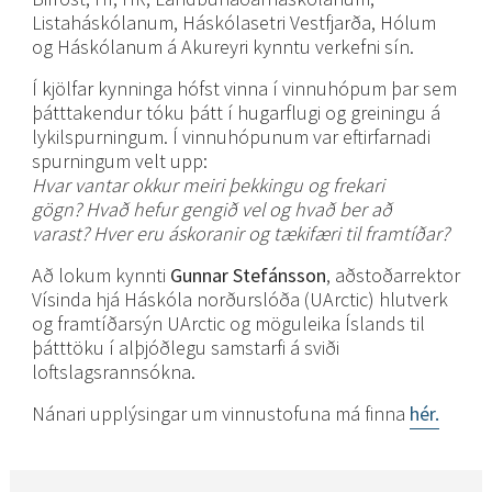
Listaháskólanum, Háskólasetri Vestfjarða, Hólum
og Háskólanum á Akureyri kynntu verkefni sín.
Í kjölfar kynninga hófst vinna í vinnuhópum þar sem
þátttakendur tóku þátt í hugarflugi og greiningu á
lykilspurningum. Í vinnuhópunum var eftirfarnadi
spurningum velt upp:
Hvar vantar okkur meiri þekkingu og frekari
gögn? Hvað hefur gengið vel og hvað ber að
varast? Hver eru áskoranir og tækifæri til framtíðar?
Að lokum kynnti
Gunnar Stefánsson
, aðstoðarrektor
Vísinda hjá Háskóla norðurslóða (UArctic) hlutverk
og framtíðarsýn UArctic og möguleika Íslands til
þátttöku í alþjóðlegu samstarfi á sviði
loftslagsrannsókna.
Nánari upplýsingar um vinnustofuna má finna
hér.