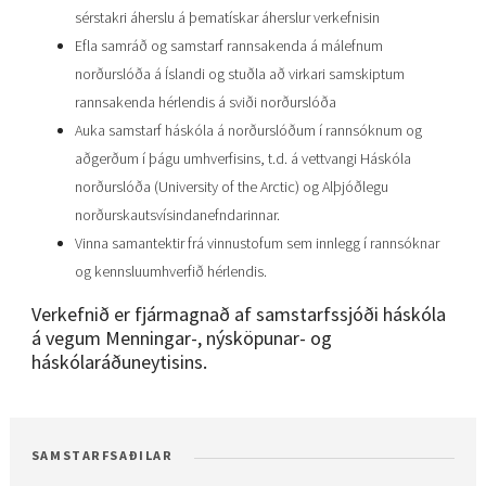
sérstakri áherslu á þematískar áherslur verkefnisin
Efla samráð og samstarf rannsakenda á málefnum
norðurslóða á Íslandi og stuðla að virkari samskiptum
rannsakenda hérlendis á sviði norðurslóða
Auka samstarf háskóla á norðurslóðum í rannsóknum og
aðgerðum í þágu umhverfisins, t.d. á vettvangi Háskóla
norðurslóða (University of the Arctic) og Alþjóðlegu
norðurskautsvísindanefndarinnar.
Vinna samantektir frá vinnustofum sem innlegg í rannsóknar
og kennsluumhverfið hérlendis.
Verkefnið er fjármagnað af samstarfssjóði háskóla
á vegum Menningar-, nýsköpunar- og
háskólaráðuneytisins.
SAMSTARFSAÐILAR