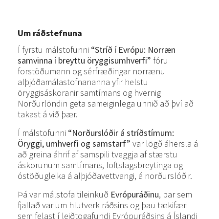
Um ráðstefnuna
Í fyrstu málstofunni
“Stríð í Evrópu: Norræn
samvinna í breyttu öryggisumhverfi”
fóru
forstöðumenn og sérfræðingar norrænu
alþjóðamálastofnananna yfir helstu
öryggisáskoranir samtímans og hvernig
Norðurlöndin geta sameiginlega unnið að því að
takast á við þær.
Í málstofunni
“Norðurslóðir á stríðstímum:
Öryggi, umhverfi og samstarf”
var lögð áhersla á
að greina áhrif af samspili tveggja af stærstu
áskorunum samtímans, loftslagsbreytinga og
óstöðugleika á alþjóðavettvangi, á norðurslóðir.
Þá var málstofa tileinkuð
Evrópuráðinu
, þar sem
fjallað var um hlutverk ráðsins og þau tækifæri
sem felast í leiðtogafundi Evrópuráðsins á Íslandi