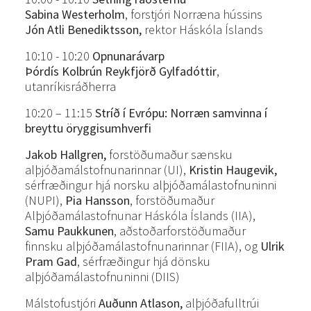
Sabina
Westerholm
, forstjóri Norræna hússins
Jón Atli Benediktsson,
rektor Háskóla Íslands
10:10 - 10:20
Opnunarávarp
Þórdís Kolbrún Reykfjörð Gylfadóttir
,
utanríkisráðherra
10:20 – 11:15
Stríð í Evrópu: Norræn samvinna í
breyttu öryggisumhverfi
Jakob Hallgren,
forstöðumaður sænsku
alþjóðamálstofnunarinnar (UI),
Kristin Haugevik,
sérfræðingur hjá norsku alþjóðamálastofnuninni
(NUPI),
Pia Hansson
, forstöðumaður
Alþjóðamálastofnunar Háskóla Íslands (IIA),
Samu
Paukkunen
, aðstoðarforstöðumaður
finnsku alþjóðamálastofnunarinnar (FIIA), og
Ulrik
Pram
Gad
, sérfræðingur hjá dönsku
alþjóðamálastofnuninni (DIIS)
Málstofustjóri
Auðunn Atlason,
alþjóðafulltrúi