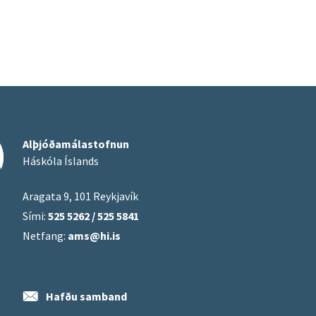
Alþjóðamálastofnun
Háskóla Íslands
Aragata 9, 101 Reykjavík
Sími:
525 5262 / 525 5841
Netfang:
ams@hi.is
Hafðu samband