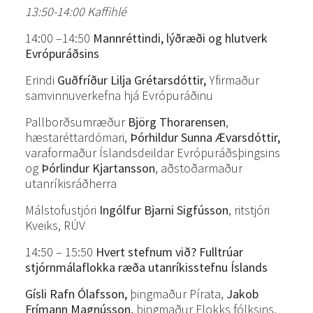
13:50-14:00 Kaffihlé
14:00 –14:50
Mannréttindi, lýðræði og hlutverk
Evrópuráðsins
Erindi
Guðfríður Lilja Grétarsdóttir,
Yfirmaður
samvinnuverkefna hjá Evrópuráðinu
Pallborðsumræður
Björg Thorarensen
,
hæstaréttardómari,
Þórhildur Sunna Ævarsdóttir,
varaformaður Íslandsdeildar Evrópuráðsþingsins
og
Þórlindur Kjartansson
, aðstoðarmaður
utanríkisráðherra
Málstofustjóri
Ingólfur Bjarni Sigfússon
, ritstjóri
Kveiks, RÚV
14:50 – 15:50
Hvert stefnum við? Fulltrúar
stjórnmálaflokka ræða utanríkisstefnu Íslands
Gísli Rafn Ólafsson,
þingmaður Pírata,
Jakob
Frímann Magnússon,
þingmaður Flokks fólksins,