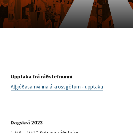
Upptaka frá ráðstefnunni
Alþjóðasamvinna á krossgötum - upptaka
Dagskrá 2023
10:00 - 10:10
Setning ráðstefnu