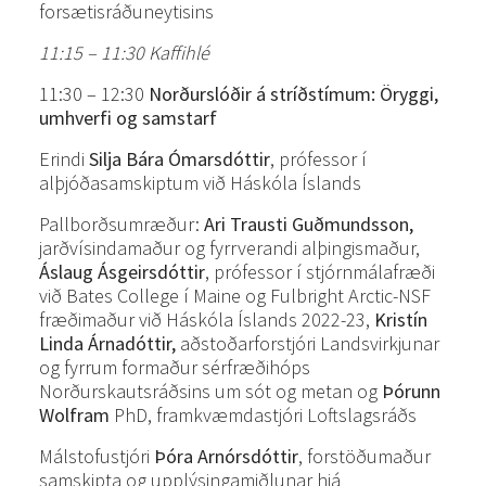
forsætisráðuneytisins
11:15 – 11:30 Kaffihlé
11:30 – 12:30
Norðurslóðir á stríðstímum: Öryggi,
umhverfi og samstarf
Erindi
Silja Bára Ómarsdóttir
, prófessor í
alþjóðasamskiptum við Háskóla Íslands
Pallborðsumræður:
Ari Trausti Guðmundsson,
jarðvísindamaður og fyrrverandi alþingismaður,
Áslaug Ásgeirsdóttir
, prófessor í stjórnmálafræði
við Bates College í Maine og Fulbright Arctic-NSF
fræðimaður við Háskóla Íslands 2022-23,
Kristín
Linda Árnadóttir,
aðstoðarforstjóri Landsvirkjunar
og fyrrum formaður sérfræðihóps
Norðurskautsráðsins um sót og metan og
Þórunn
Wolfram
PhD, framkvæmdastjóri Loftslagsráðs
Málstofustjóri
Þóra Arnórsdóttir
, forstöðumaður
samskipta og upplýsingamiðlunar hjá