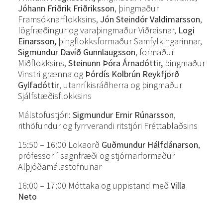
Jóhann Friðrik Friðriksson
, þingmaður
Framsóknarflokksins,
Jón Steindór Valdimarsson
,
lögfræðingur og varaþingmaður Viðreisnar,
Logi
Einarsson,
þingflokksformaður Samfylkingarinnar,
Sigmundur Davíð Gunnlaugsson
, formaður
Miðflokksins,
Steinunn Þóra Árnadóttir,
þingmaður
Vinstri grænna og
Þórdís Kolbrún Reykfjörð
Gylfadóttir
, utanríkisráðherra og þingmaður
Sjálfstæðisflokksins
Málstofustjóri:
Sigmundur Ernir Rúnarsson
,
rithöfundur og fyrrverandi ritstjóri Fréttablaðsins
15:50 – 16:00 Lokaorð
Guðmundur Hálfdánarson
,
prófessor í sagnfræði og stjórnarformaður
Alþjóðamálastofnunar
16:00 – 17:00 Móttaka og uppistand með
Villa
Neto