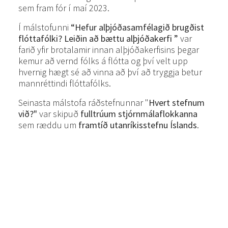
sem fram fór í maí 2023.
Í málstofunni
“Hefur alþjóðasamfélagið brugðist
flóttafólki? Leiðin að bættu alþjóðakerfi ”
var
farið yfir brotalamir innan alþjóðakerfisins þegar
kemur að vernd fólks á flótta og því velt upp
hvernig hægt sé að vinna að því að tryggja betur
mannréttindi flóttafólks.
Seinasta málstofa ráðstefnunnar "
Hvert stefnum
við?"
var skipuð
fulltrúum stjórnmálaflokkanna
sem ræddu um
framtíð utanríkisstefnu Íslands
.