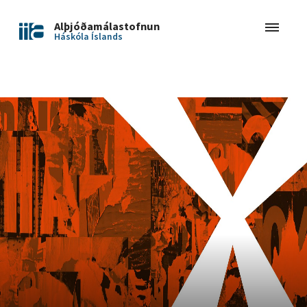
Alþjóðamálastofnun
Háskóla Íslands