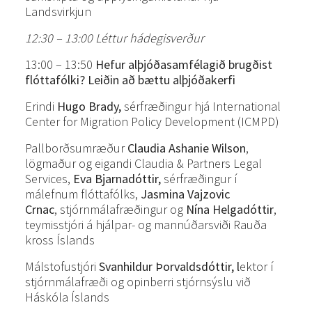
Landsvirkjun
12:30 – 13:00 Léttur hádegisverður
13:00 – 13:50
Hefur alþjóðasamfélagið brugðist
flóttafólki? Leiðin að bættu alþjóðakerfi
Erindi
Hugo Brady,
sérfræðingur hjá International
Center for Migration Policy Development (ICMPD)
Pallborðsumræður
Claudia Ashanie Wilson
,
lögmaður og eigandi Claudia & Partners Legal
Services,
Eva Bjarnadóttir,
sérfræðingur í
málefnum flóttafólks,
Jasmina Vajzovic
Crnac
, stjórnmálafræðingur og
Nína Helgadóttir
,
teymisstjóri á hjálpar- og mannúðarsviði Rauða
kross Íslands
Málstofustjóri
Svanhildur Þorvaldsdóttir, l
ektor í
stjórnmálafræði og opinberri stjórnsýslu við
Háskóla Íslands