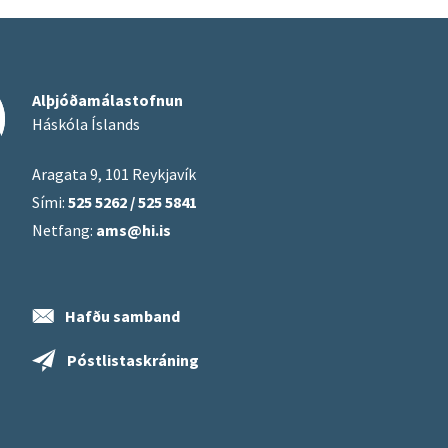
Alþjóðamálastofnun
Háskóla Íslands
Aragata 9, 101 Reykjavík
Sími:
525 5262 / 525 5841
Netfang:
ams@hi.is
Hafðu samband
Póstlistaskráning