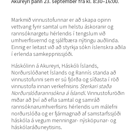
Akureyri þann 23. september frá kl. 8:30–16:00.
Markmið vinnustofunnar er að skapa opinn
vettvang fyrir samtal um helstu áskoranir og
rannsóknargetu hérlendis í tengslum við
umhverfisvernd og sjálfbæra nýtingu auðlinda.
Einnig er leitast við að styrkja sókn íslenskra aðila
í erlenda samkeppnissjóði.
Háskólinn á Akureyri, Háskóli Íslands,
Norðurslóðanet Íslands og Rannís standa að
vinnustofunni sem er sú fjórða og síðasta í röð
vinnustofa innan verkefnisins
Sterkari staða
Norðurslóðarannsókna á Íslandi
. Vinnustofuröðin
miðar að því að efla samtal og samráð
rannsóknarumhverfisins hérlendis um málefni
norðurslóða og er fjármagnað af samstarfssjóði
háskóla á vegum menningar- nýsköpunar- og
háskólaráðuneytisins.