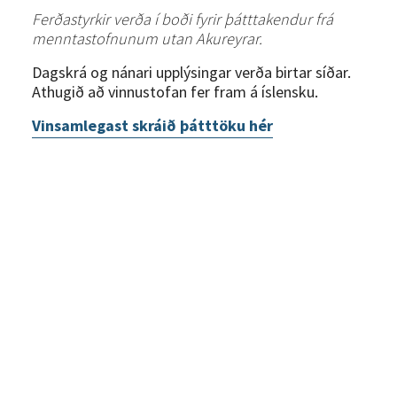
Ferðastyrkir verða í boði fyrir þátttakendur frá
menntastofnunum utan Akureyrar.
Dagskrá og nánari upplýsingar verða birtar síðar.
Athugið að vinnustofan fer fram á íslensku.
Vinsamlegast skráið þátttöku hér