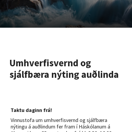
Umhverfisvernd og
sjálfbæra nýting auðlinda
Taktu daginn frá!
Vinnustofa um
umhverfisvernd og sjálfbæra
nýtingu á auðlindum fer fram í Háskólanum á