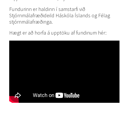
Fundurinn er haldinn í samstarfi við
Stjórnmálafræðideild Háskóla Íslands og Félag
stjórnmálafræðinga.
Hægt er að horfa á upptöku af fundinum hér: