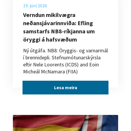
19. júní 2026
Verndun mikilvægra
neðansjávarinnviða: Efling
samstarfs NB8-ríkjanna um
öryggi á hafsvæðum
Ný útgáfa. NB8: Öryggis- og varnarmál
í brennidepli. Stefnumótunarskýrsla
eftir Nele Loorents (ICDS) and Eoin
Micheál McNamara (FIIA)
Lesa meira