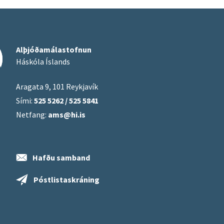
Alþjóðamálastofnun
Háskóla Íslands
Aragata 9, 101 Reykjavík
Sími:
525 5262 / 525 5841
Netfang:
ams@hi.is
Hafðu samband
Póstlistaskráning