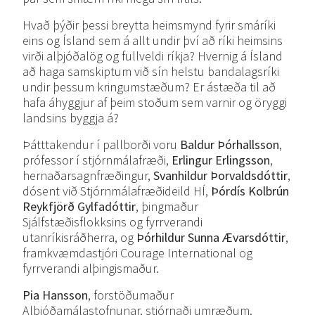
Hvað þýðir þessi breytta heimsmynd fyrir smáríki
eins og Ísland sem á allt undir því að ríki heimsins
virði alþjóðalög og fullveldi ríkja? Hvernig á Ísland
að haga samskiptum við sín helstu bandalagsríki
undir þessum kringumstæðum? Er ástæða til að
hafa áhyggjur af þeim stoðum sem varnir og öryggi
landsins byggja á?
Þátttakendur í pallborði voru
Baldur Þórhallsson
,
prófessor í stjórnmálafræði,
Erlingur Erlingsson
,
hernaðarsagnfræðingur,
Svanhildur Þorvaldsdóttir
,
dósent við Stjórnmálafræðideild HÍ,
Þórdís Kolbrún
Reykfjörð Gylfadóttir
, þingmaður
Sjálfstæðisflokksins og fyrrverandi
utanríkisráðherra, og
Þórhildur Sunna Ævarsdóttir
,
framkvæmdastjóri Courage International og
fyrrverandi alþingismaður.
Pia Hansson
, forstöðumaður
Alþjóðamálastofnunar, stjórnaði umræðum.