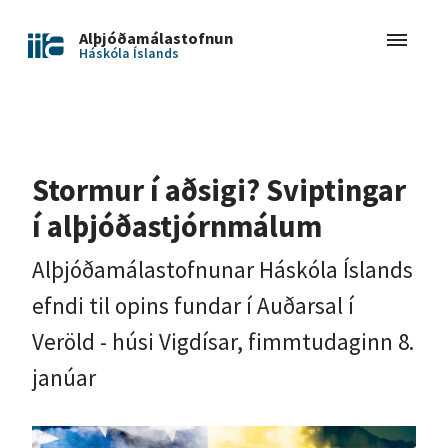
Alþjóðamálastofnun
Háskóla Íslands
Stormur í aðsigi? Sviptingar
í alþjóðastjórnmálum
Alþjóðamálastofnunar Háskóla Íslands
efndi til opins fundar í Auðarsal í
Veröld - húsi Vigdísar, fimmtudaginn 8.
janúar