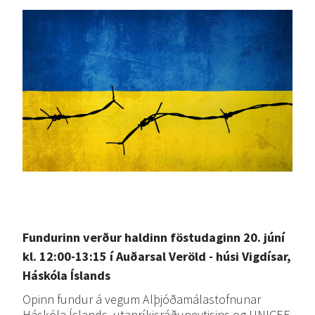
Fundurinn verður haldinn föstudaginn 20. júní
kl. 12:00-13:15 í Auðarsal Veröld - húsi Vigdísar,
Háskóla Íslands
Opinn fundur á vegum Alþjóðamálastofnunar
Háskóla Íslands, utanríkisráðuneytisins og UNICEF