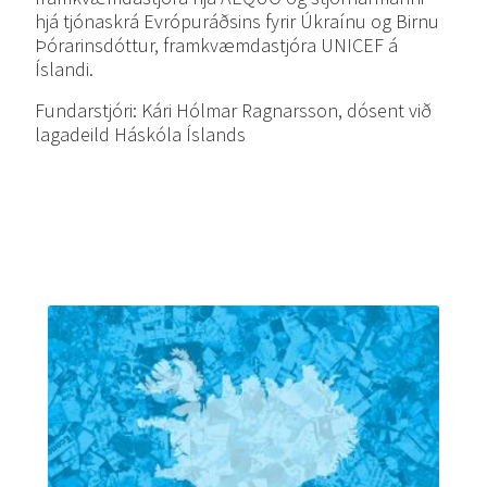
hjá tjónaskrá Evrópuráðsins fyrir Úkraínu og Birnu
Þórarinsdóttur, framkvæmdastjóra UNICEF á
Íslandi.
Fundarstjóri: Kári Hólmar Ragnarsson, dósent við
lagadeild Háskóla Íslands