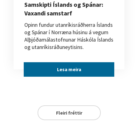
Samskipti Íslands og Spánar:
Vaxandi samstarf
Opinn fundur utanríkisráðherra Íslands
og Spánar í Norræna húsinu á vegum
Alþjóðamálastofnunar Háskóla Íslands
og utanríkisráðuneytisins.
Lesa meira
Fleiri fréttir