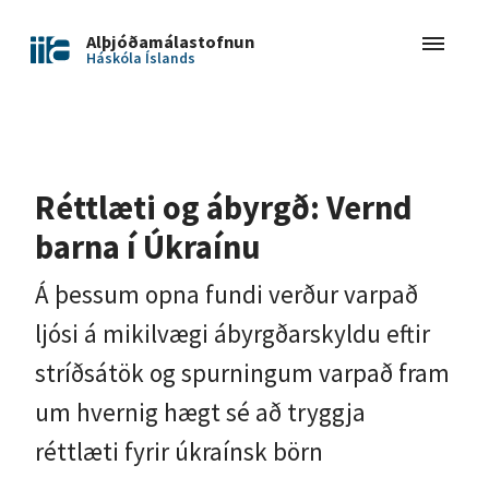
Alþjóðamálastofnun
Háskóla Íslands
Réttlæti og ábyrgð: Vernd
barna í Úkraínu
Á þessum opna fundi verður varpað
ljósi á mikilvægi ábyrgðarskyldu eftir
stríðsátök og spurningum varpað fram
um hvernig hægt sé að tryggja
réttlæti fyrir úkraínsk börn