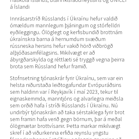
á Íslandi
Innrásarstríð Rússlands í Úkraínu hefur valdið
ómældum mannlegum þjáningum og stórfelldri
eyðileggingu. Ólöglegt og kerfisbundið brottnám
úkraínskra barna á hernumdum svæðum
rússneska hersins hefur vakið hörð viðbrögð
alþjóðasamfélagsins. Mikilvægt er að
ábyrgðarskylda og réttlæti sé tryggð vegna þeirra
brota sem Rússland hefur framið.
Stofnsetning tjónaskrár fyrir Úkraínu, sem var ein
helsta niðurstaða leiðtogafundar Evrópuráðsins
sem haldinn var í Reykjavík í maí 2023, tekur til
eignaskemmda, manntjóns og alvarlegra meiðsla
sem orðið hafa í stríði Rússlands í Úkraínu. Nú
undirbýr tjónaskráin að taka sérstaklega fyrir brot
sem framin hafa verið gegn börnum, þar á meðal
ólögmætar brottvísanir. Þetta markar mikilvægt
skref í að viðurkenna erfiða reynslu yngstu