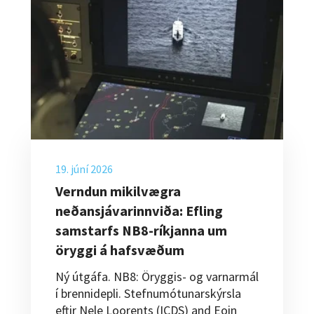
19. júní 2026
Verndun mikilvægra
neðansjávarinnviða: Efling
samstarfs NB8-ríkjanna um
öryggi á hafsvæðum
Ný útgáfa. NB8: Öryggis- og varnarmál
í brennidepli. Stefnumótunarskýrsla
eftir Nele Loorents (ICDS) and Eoin