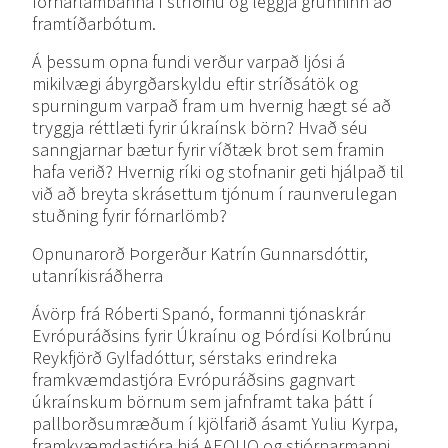
fórnarlambanna í stríðinu og leggja grunninn að
framtíðarbótum.
Á þessum opna fundi verður varpað ljósi á
mikilvægi ábyrgðarskyldu eftir stríðsátök og
spurningum varpað fram um hvernig hægt sé að
tryggja réttlæti fyrir úkraínsk börn? Hvað séu
sanngjarnar bætur fyrir víðtæk brot sem framin
hafa verið? Hvernig ríki og stofnanir geti hjálpað til
við að breyta skrásettum tjónum í raunverulegan
stuðning fyrir fórnarlömb?
Opnunarorð Þorgerður Katrín Gunnarsdóttir,
utanríkisráðherra
Ávörp frá Róberti Spanó, formanni tjónaskrár
Evrópuráðsins fyrir Úkraínu og Þórdísi Kolbrúnu
Reykfjörð Gylfadóttur, sérstaks erindreka
framkvæmdastjóra Evrópuráðsins gagnvart
úkraínskum börnum sem jafnframt taka þátt í
pallborðsumræðum í kjölfarið ásamt Yuliu Kyrpa,
framkvæmdastjóra hjá AEQUO og stjórnarmanni