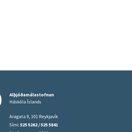
Alþjóðamálastofnun
Háskóla Íslands
Aragata 9, 101 Reykjavík
Sími:
525 5262 / 525 5841