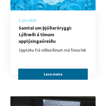
5. júní 2026
Samtal um þjóðaröryggi:
Lýðræði á tímum
upplýsingaóreiðu
Upptöku frá viðburðinum má finna hér
Lesa meira