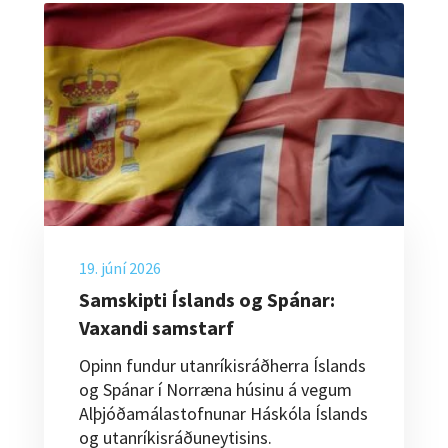
19. júní 2026
Samskipti Íslands og Spánar:
Vaxandi samstarf
Opinn fundur utanríkisráðherra Íslands
og Spánar í Norræna húsinu á vegum
Alþjóðamálastofnunar Háskóla Íslands
og utanríkisráðuneytisins.