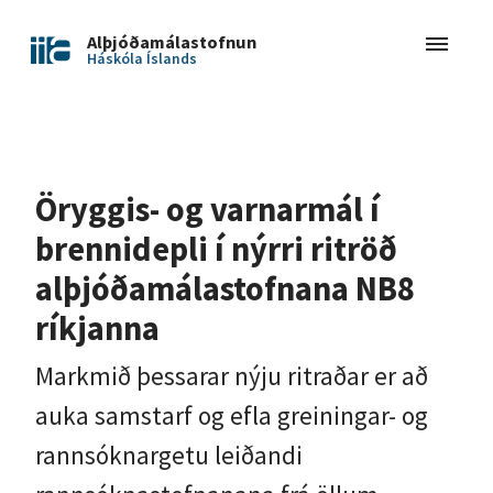
Alþjóðamálastofnun
Háskóla Íslands
Öryggis- og varnarmál í
brennidepli í nýrri ritröð
alþjóðamálastofnana NB8
ríkjanna
Markmið þessarar nýju ritraðar er að
auka samstarf og efla greiningar- og
rannsóknargetu leiðandi