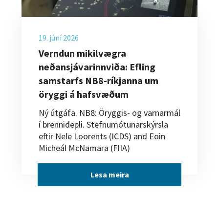
19. júní 2026
Verndun mikilvægra
neðansjávarinnviða: Efling
samstarfs NB8-ríkjanna um
öryggi á hafsvæðum
Ný útgáfa. NB8: Öryggis- og varnarmál
í brennidepli. Stefnumótunarskýrsla
eftir Nele Loorents (ICDS) and Eoin
Micheál McNamara (FIIA)
Lesa meira