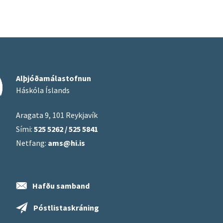
Alþjóðamálastofnun
Háskóla Íslands
Aragata 9, 101 Reykjavík
Sími:
525 5262 / 525 5841
Netfang:
ams@hi.is
Hafðu samband
Póstlistaskráning