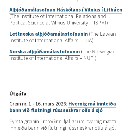
Alþjóðamálasofnun
Háskólans
í
Vilnius
í
Litháen
(The Institute of International Relations and
Political Science at Vilnius University – TSPMI)
Lettneska
alþjóðamálastofnunin
(The Latvian
Institute of International Affairs – LIIA)
Norska
alþjóðamálastofnunin
(The Norwegian
Institute of International Affairs – NUPI)
Útgáfa
Grein nr. 1 - 16. mars 2026:
Hvernig má innleiða
bann við flutningi rússneskrar olíu á sjó
Fyrsta greinin í ritröðinni fjallar um hvernig mætti
innleiða bann við flutningi rússneskrar olíu á sjó.