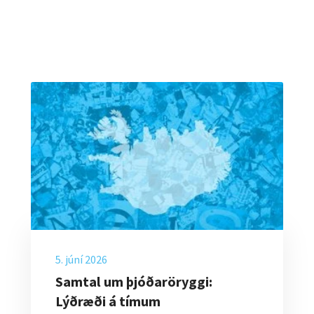
5. júní 2026
Samtal um þjóðaröryggi:
Lýðræði á tímum