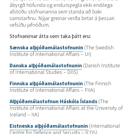
ábyrgð höfunda og endurspegla ekki endilega
afstöðu stofnananna sem standa að baki
samstarfinu. Nýjar greinar verða birtar á þessari
vefsíðu jafnóðum.
Stofnanirnar
átta
sem
taka
þátt
eru:
Sænska
alþjóðamálastofnunin
(The Swedish
Institute of International Affairs – UI)
Danska
alþjóðamálastofnunin
(Danish Institute
of International Studies – DIIS)
Finnska
alþjóðamálastofnunin
(The Finnish
Institute of International Affairs – FIIA)
Alþjóðamálastofnun
Háskóla
Íslands
(The
Institute of International Affairs at the University of
Iceland – IIA)
Eistneska
alþjóðamálastofnunin
(International
Centre for Defence and Security – ICDS)