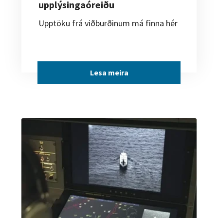
upplýsingaóreiðu
Upptöku frá viðburðinum má finna hér
Lesa meira