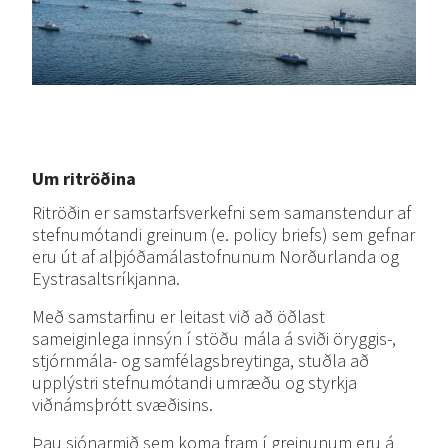
Um ritröðina
Ritröðin er samstarfsverkefni sem samanstendur af
stefnumótandi greinum (e. policy briefs) sem gefnar
eru út af alþjóðamálastofnunum Norðurlanda og
Eystrasaltsríkjanna.
Með samstarfinu er leitast við að öðlast
sameiginlega innsýn í stöðu mála á sviði öryggis-,
stjórnmála- og samfélagsbreytinga, stuðla að
upplýstri stefnumótandi umræðu og styrkja
viðnámsþrótt svæðisins.
Þau sjónarmið sem koma fram í greinunum eru á