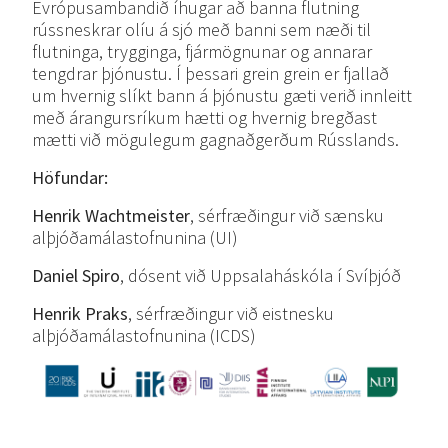
Evrópusambandið íhugar að banna flutning
rússneskrar olíu á sjó með banni sem næði til
flutninga, trygginga, fjármögnunar og annarar
tengdrar þjónustu. Í þessari grein grein er fjallað
um hvernig slíkt bann á þjónustu gæti verið innleitt
með árangursríkum hætti og hvernig bregðast
mætti við mögulegum gagnaðgerðum Rússlands.
Höfundar:
Henrik Wachtmeister
, sérfræðingur við sænsku
alþjóðamálastofnunina (UI)
Daniel Spiro
, dósent við Uppsalaháskóla í Svíþjóð
Henrik Praks
, sérfræðingur við eistnesku
alþjóðamálastofnunina (ICDS)