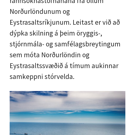
rannsóknastofnanana frá öllum
Norðurlöndunum og
Eystrasaltsríkjunum. Leitast er við að
dýpka skilning á þeim öryggis-,
stjórnmála- og samfélagsbreytingum
sem móta Norðurlöndin og
Eystrasaltssvæðið á tímum aukinnar
samkeppni stórvelda.