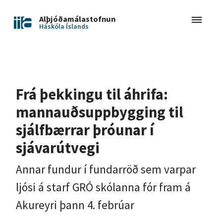
Alþjóðamálastofnun
Háskóla Íslands
Frá þekkingu til áhrifa:
mannauðsuppbygging til
sjálfbærrar þróunar í
sjávarútvegi
Annar fundur í fundarröð sem varpar
ljósi á starf GRÓ skólanna fór fram á
Akureyri þann 4. febrúar