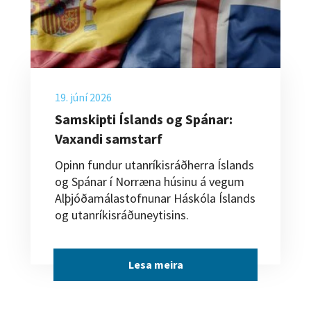
19. júní 2026
Samskipti Íslands og Spánar:
Vaxandi samstarf
Opinn fundur utanríkisráðherra Íslands
og Spánar í Norræna húsinu á vegum
Alþjóðamálastofnunar Háskóla Íslands
og utanríkisráðuneytisins.
Lesa meira