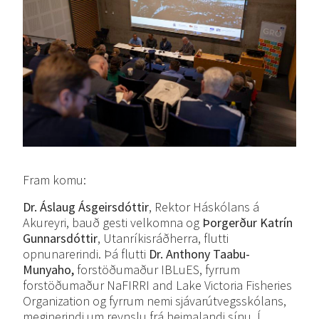
Fram komu:
Dr. Áslaug Ásgeirsdóttir
, Rektor Háskólans á
Akureyri, bauð gesti velkomna og
Þorgerður Katrín
Gunnarsdóttir
, Utanríkisráðherra, flutti
opnunarerindi. Þá flutti
Dr. Anthony Taabu-
Munyaho,
forstöðumaður IBLuES, fyrrum
forstöðumaður NaFIRRI and Lake Victoria Fisheries
Organization og fyrrum nemi sjávarútvegsskólans,
meginerindi um reynslu frá heimalandi sínu. Í