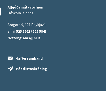
Alþjóðamálastofnun
Háskóla Íslands
Aragata 9, 101 Reykjavík
Sími:
525 5262 / 525 5841
Netfang:
ams@hi.is
Hafðu samband
Póstlistaskráning