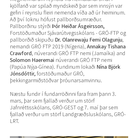
kjölfarið var spilað myndskeið þar sem innsýn var
gefin í reynslu fleiri nemenda víða að úr heiminum.
Að því loknu hófust pallborðsumræður.
Pallborðinu stýrði
Þór Heiðar Ásgeirsson,
Forstöðumaður Sjávarútvegsskólans - GRÓ-FTP og
pallborðið skipuðu
Dr. Olanrewaju Femi Olagunju
,
nemandi GRÓ FTP 2019 (Nígeria),
Annakay Tishana
Crawford
, núverandi GRÓ FTP nemi (Jamaíka) and
Solomon Haeremai
núverandi GRÓ FTP nemi
(Papúa Nýja-Gínea). Fundinum lokaði
Nína Björk
Jónsdóttir,
forstöðumaður GRÓ,
þekkingarmiðstöðvar þróunarsamvinnu.
Næstu fundir í fundarröðinni fara fram þann 3.
mars, þar sem fjallað verður um störf
Jafnréttisskólans, GRÓ-GEST og 7. maí þar sem
fjallað verður um störf Landgræðsluskólans, GRÓ-
LRT.