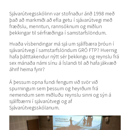
Sjávarútvegsskólinn var stofnaður árið 1998 með
það að markmiði að efla getu í sjávarútvegi með
fræðslu, menntun, rannsóknum og miðlun
þekkingar til sérfræðinga í samstarfslöndum.
Hvaða vísbendingar má sjá um sjálfbæra þróun í
sjávarútvegi í samstarfslöndum GRÓ FTP? Hvernig
hafa þátttakendur nýtt sér þekkingu og reynslu frá
sex mánaða námi sínu á Íslandi til að hafa jákvæð
áhrif heima fyrir?
Á þessum opna fundi fengum við svör við
spurningum sem þessum og heyrðum frá
nemendum sem miðluðu reynslu sinni og sýn á
sjálfbærni í sjávarútvegi og af
Sjávarútvegsskólanum.