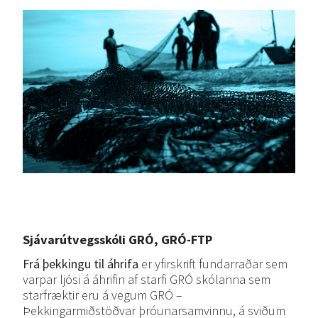
Sjávarútvegsskóli GRÓ, GRÓ-FTP
Frá þekkingu til áhrifa
er yfirskrift fundarraðar sem
varpar ljósi á áhrifin af starfi GRÓ skólanna sem
starfræktir eru á vegum GRÓ –
Þekkingarmiðstöðvar þróunarsamvinnu, á sviðum