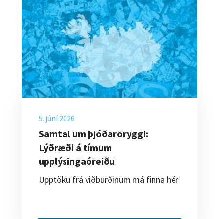
5. júní 2026
Samtal um þjóðaröryggi:
Lýðræði á tímum
upplýsingaóreiðu
Upptöku frá viðburðinum má finna hér