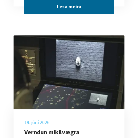
Lesa meira
19. júní 2026
Verndun mikilvægra