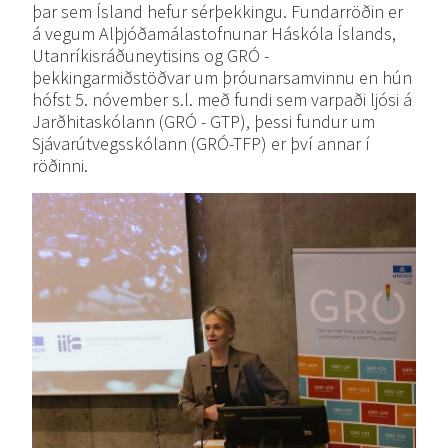
þar sem Ísland hefur sérþekkingu. Fundarröðin er
á vegum Alþjóðamálastofnunar Háskóla Íslands,
Utanríkisráðuneytisins og GRÓ -
þekkingarmiðstöðvar um þróunarsamvinnu en hún
hófst 5. nóvember s.l. með fundi sem varpaði ljósi á
Jarðhitaskólann (GRÓ - GTP), þessi fundur um
Sjávarútvegsskólann (GRÓ-TFP) er því annar í
röðinni.