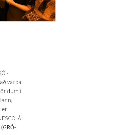
RÓ -
 að varpa
ulöndum í
lann,
 er
UNESCO. Á
s (GRÓ-