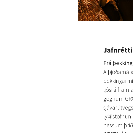
Jafnrétt
Frá þekking
Alþjóðamála
þekkingarmi
ljósi á fram
gegnum GRÓ 
sjávarútveg
lykilstofnu
þessum þriðj