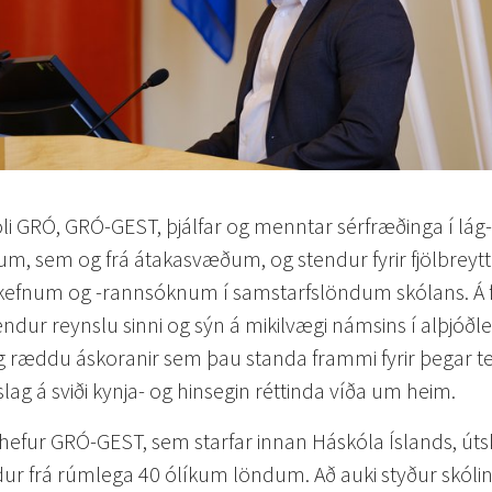
óli GRÓ, GRÓ-GEST, þjálfar og menntar sérfræðinga í lág
kjum, sem og frá átakasvæðum, og stendur fyrir fjölbrey
erkefnum og -rannsóknum í samstarfslöndum skólans. Á
dur reynslu sinni og sýn á mikilvægi námsins í alþjóðl
 ræddu áskoranir sem þau standa frammi fyrir þegar te
slag á sviði kynja- og hinsegin réttinda víða um heim.
hefur GRÓ-GEST, sem starfar innan Háskóla Íslands, útskr
r frá rúmlega 40 ólíkum löndum. Að auki styður skólin