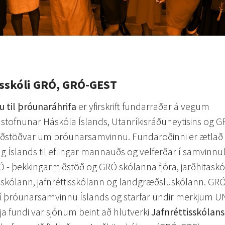
isskóli GRÓ, GRÓ-GEST
u til þróunaráhrifa
er yfirskrift fundarraðar á vegum
stofnunar Háskóla Íslands, Utanríkisráðuneytisins og G
ðstöðvar um þróunarsamvinnu. Fundaröðinni er ætlað
lag Íslands til eflingar mannauðs og velferðar í samvinn
- þekkingarmiðstöð og GRÓ skólanna fjóra, jarðhitaskó
sskólann, jafnréttisskólann og landgræðsluskólann. GRÓ
n í þróunarsamvinnu Íslands og starfar undir merkjum 
a fundi var sjónum beint að hlutverki
Jafnréttisskólan