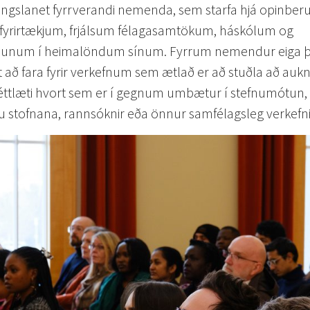
tengslanet fyrrverandi nemenda, sem starfa hjá opinbe
fyrirtækjum, frjálsum félagasamtökum, háskólum og
fnunum í heimalöndum sínum. Fyrrum nemendur eiga 
 að fara fyrir verkefnum sem ætlað er að stuðla að auk
réttlæti hvort sem er í gegnum umbætur í stefnumótun,
 stofnana, rannsóknir eða önnur samfélagsleg verkefni