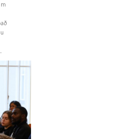
rum
það
nu
.