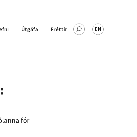
EN
efni
Útgáfa
Fréttir
Leita
:
ólanna fór