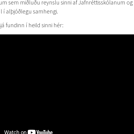
m sem miðluðu reynslu sinni af Jafnréttisskólanum og 
l í alþjóðlegu samhengi.
á fundinn í heild sinni hér: