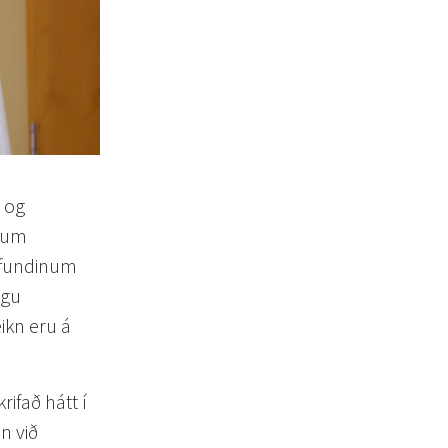
- og
ttum
 fundinum
egu
ikn eru á
ifað hátt í
n við