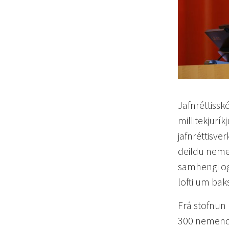
Jafnréttissk
millitekjurí
jafnréttisv
deildu nemen
samhengi og
lofti um bak
Frá stofnun 
300 nemendu