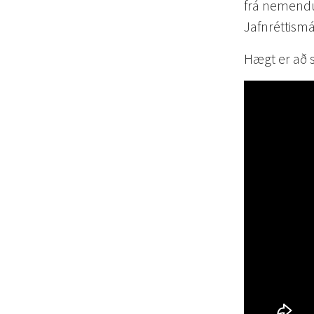
frá nemendu
Jafnréttismá
Hægt er að sj