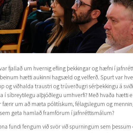
ar fjallað um hvernig efling þekkingar og hæfni í jafnr
beinum hætti aukinni hagsæld og velferð. Spurt var hve
p og viðhalda traustri og trúverðugri sérþekkingu á svið
la í síbreytilegu alþjóðlegu umhverfi? Með hvaða hætti e
r færir um að mæta pólitískum, félagslegum og menni
em geta hamlað framförum í jafnréttismálum?
na fundi fengum við svör við spurningum sem þessum