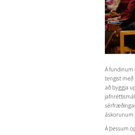
Á fundinum v
tengist með 
að byggja up
jafnréttismá
sérfræðinga
áskorunum s
Á þessum op