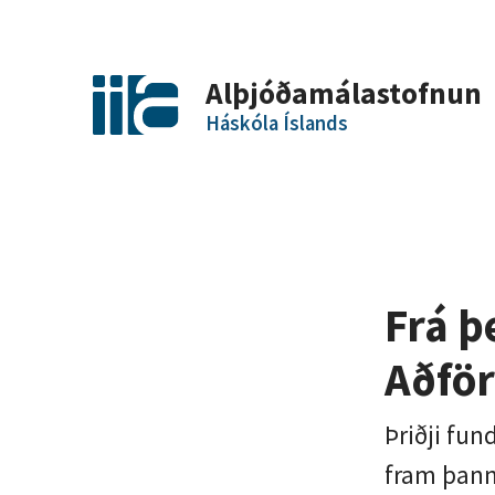
Alþjóðamálastofnun
Háskóla Íslands
Frá þ
Aðför
Þriðji fun
fram þann