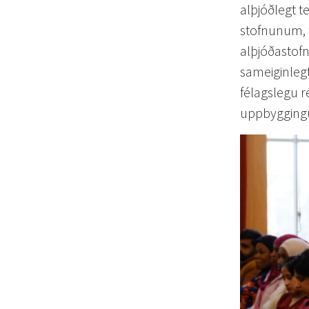
alþjóðlegt 
stofnunum, 
alþjóðasto
sameiginlegt
félagslegu 
uppbyggingu