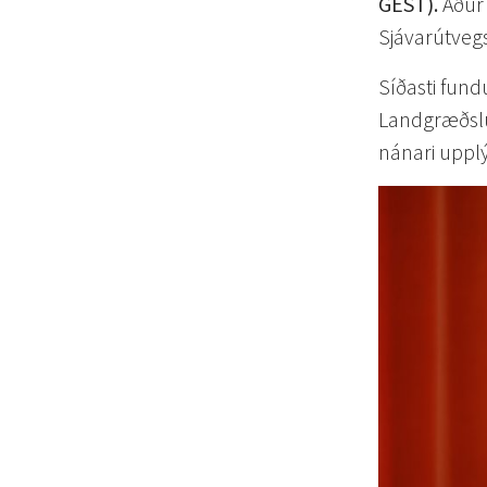
GEST).
Áður 
Sjávarútveg
Síðasti fund
Landgræðslu
nánari upplý