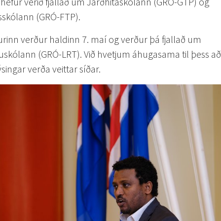
hefur verið fjallað um Jarðhitaskólann (GRÓ-GTP) og
sskólann (GRÓ-FTP).
urinn verður haldinn 7. maí og verður þá fjallað um
skólann (GRÓ-LRT). Við hvetjum áhugasama til þess að f
singar verða veittar síðar.