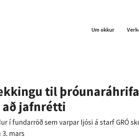
Um okkur
Verk
Teymi
Um okkur
Samstarf
ekkingu til þróunaráhrifa
 að jafnrétti
dur í fundarröð sem varpar ljósi á starf GRÓ sk
 3. mars