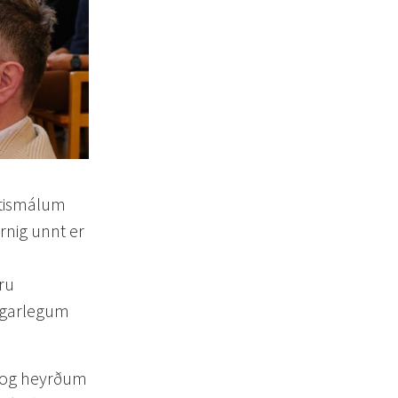
éttismálum
rnig unnt er
i
ru
ngarlegum
 og heyrðum