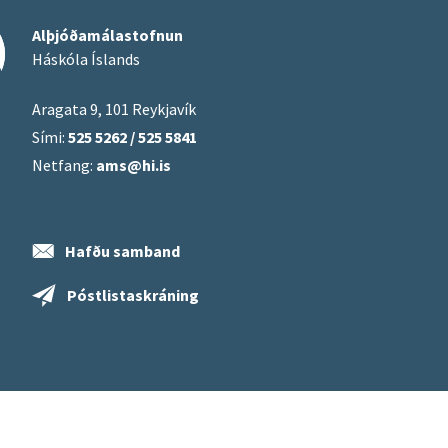
Alþjóðamálastofnun
Háskóla Íslands
Aragata 9, 101 Reykjavík
Sími:
525 5262 / 525 5841
Netfang:
ams@hi.is
Hafðu samband
Póstlistaskráning