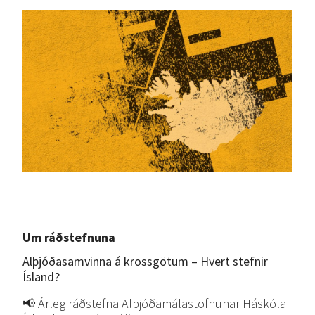
Um ráðstefnuna
Alþjóðasamvinna á krossgötum – Hvert stefnir
Ísland?
📢 Árleg ráðstefna Alþjóðamálastofnunar Háskóla