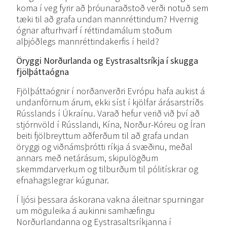
koma í veg fyrir að þróunaraðstoð verði notuð sem
tæki til að grafa undan mannréttindum? Hvernig
ógnar afturhvarf í réttindamálum stoðum
alþjóðlegs mannréttindakerfis í heild?
Öryggi
Norðurlanda
og
Eystrasaltsríkja í skugga
fjölþáttaógna
Fjölþáttaógnir í norðanverðri Evrópu hafa aukist á
undanförnum árum, ekki síst í kjölfar árásarstríðs
Rússlands í Úkraínu. Varað hefur verið við því að
stjórnvöld í Rússlandi, Kína, Norður-Kóreu og Íran
beiti fjölbreyttum aðferðum til að grafa undan
öryggi og viðnámsþrótti ríkja á svæðinu, meðal
annars með netárásum, skipulögðum
skemmdarverkum og tilburðum til pólitískrar og
efnahagslegrar kúgunar.
Í ljósi þessara áskorana vakna áleitnar spurningar
um möguleika á aukinni samhæfingu
Norðurlandanna og Eystrasaltsríkjanna í