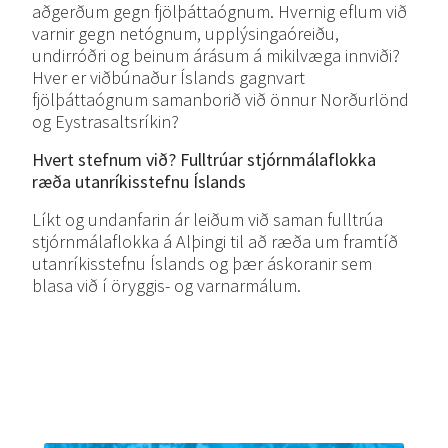
aðgerðum gegn fjölþáttaógnum. Hvernig eflum við
varnir gegn netógnum, upplýsingaóreiðu,
undirróðri og beinum árásum á mikilvæga innviði?
Hver er viðbúnaður Íslands gagnvart
fjölþáttaógnum samanborið við önnur Norðurlönd
og Eystrasaltsríkin?
Hvert
stefnum
við? Fulltrúar
stjórnmálaflokka
ræða
utanríkisstefnu
Íslands
Líkt og undanfarin ár leiðum við saman fulltrúa
stjórnmálaflokka á Alþingi til að ræða um framtíð
utanríkisstefnu Íslands og þær áskoranir sem
blasa við í öryggis- og varnarmálum.