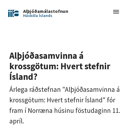
Alþjóðamálastofnun
Háskóla Íslands
Alþjóðasamvinna á
krossgötum: Hvert stefnir
Ísland?
Árlega ráðstefnan "Alþjóðasamvinna á
krossgötum: Hvert stefnir Ísland" fór
fram í Norræna húsinu föstudaginn 11.
apríl.