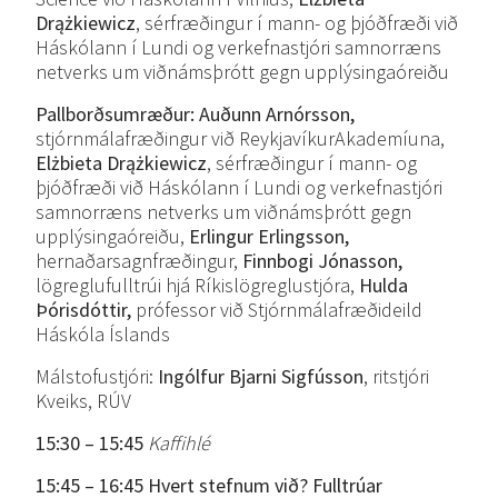
Drążkiewicz
, sérfræðingur í mann- og þjóðfræði við
Háskólann í Lundi og verkefnastjóri samnorræns
netverks um viðnámsþrótt gegn upplýsingaóreiðu
Pallborðsumræður: Auðunn Arnórsson,
stjórnmálafræðingur við ReykjavíkurAkademíuna,
Elżbieta Drążkiewicz
, sérfræðingur í mann- og
þjóðfræði við Háskólann í Lundi og verkefnastjóri
samnorræns netverks um viðnámsþrótt gegn
upplýsingaóreiðu,
Erlingur Erlingsson,
hernaðarsagnfræðingur,
Finnbogi Jónasson,
lögreglufulltrúi hjá Ríkislögreglustjóra,
Hulda
Þórisdóttir,
prófessor við Stjórnmálafræðideild
Háskóla Íslands
Málstofustjóri:
Ingólfur Bjarni Sigfússon
, ritstjóri
Kveiks, RÚV
15:30 – 15:45
Kaffihlé
15:45 – 16:45 Hvert
stefnum
við? Fulltrúar