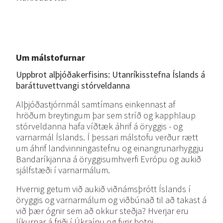
Um málstofurnar
Uppbrot
alþjóðakerfisins: Utanríkisstefna
Íslands á
baráttuvettvangi
stórveldanna
Alþjóðastjórnmál samtímans einkennast af
hröðum breytingum þar sem stríð og kapphlaup
stórveldanna hafa víðtæk áhrif á öryggis - og
varnarmál Íslands. Í þessari málstofu verður rætt
um áhrif landvinningastefnu og einangrunarhyggju
Bandaríkjanna á öryggisumhverfi Evrópu og aukið
sjálfstæði í varnarmálum.
Hvernig getum við aukið viðnámsþrótt Íslands í
öryggis og varnarmálum og viðbúnað til að takast á
við þær ógnir sem að okkur steðja? Hverjar eru
líkurnar á friði í Úkraínu og fyrir botni