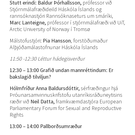
Stutt erindi: Baldur Þórhallsson,
prófessor við
Stjórnmálafræðideild Háskóla Íslands og
rannsóknastjóri Rannsóknaseturs um smáríki,
Marc Lanteigne,
prófessor í stjórnmálafræði við UiT,
Arctic University of Norway í Tromsø
Málstofustjóri:
Pia Hansson
, forstöðumaður
Alþjóðamálastofnunar Háskóla Íslands
11:50 -12:30 Léttur hádegisverður
12:30 – 13:00 Grafið undan mannréttindum:
Er
bakslagið tilviljun?
Hólmfríður Anna Baldursdóttir,
sérfræðingur hjá
Þróunarsamvinnuskrifstofu utanríkisráðuneytisins
ræðir við
Neil Datta,
framkvæmdastjóra European
Parliamentary Forum for Sexual and Reproductive
Rights
13:00 – 14:00 Pallborðsumræður