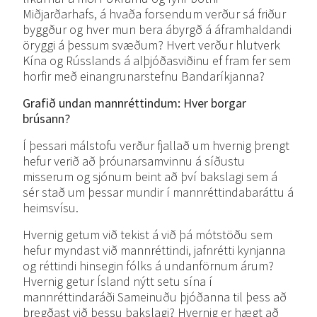
Miðjarðarhafs, á hvaða forsendum verður sá friður
byggður og hver mun bera ábyrgð á áframhaldandi
öryggi á þessum svæðum? Hvert verður hlutverk
Kína og Rússlands á alþjóðasviðinu ef fram fer sem
horfir með einangrunarstefnu Bandaríkjanna?
Grafið
undan
mannréttindum: Hver
borgar
brúsann?
Í þessari málstofu verður fjallað um hvernig þrengt
hefur verið að þróunarsamvinnu á síðustu
misserum og sjónum beint að því bakslagi sem á
sér stað um þessar mundir í mannréttindabaráttu á
heimsvísu.
Hvernig getum við tekist á við þá mótstöðu sem
hefur myndast við mannréttindi, jafnrétti kynjanna
og réttindi hinsegin fólks á undanförnum árum?
Hvernig getur Ísland nýtt setu sína í
mannréttindaráði Sameinuðu þjóðanna til þess að
bregðast við þessu bakslagi? Hvernig er hægt að