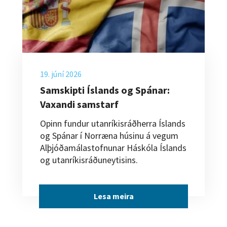
19. júní 2026
Samskipti Íslands og Spánar:
Vaxandi samstarf
Opinn fundur utanríkisráðherra Íslands
og Spánar í Norræna húsinu á vegum
Alþjóðamálastofnunar Háskóla Íslands
og utanríkisráðuneytisins.
Lesa meira