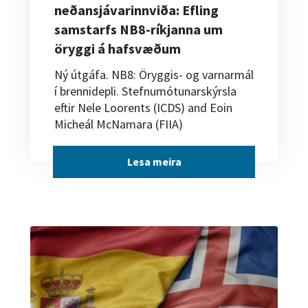
neðansjávarinnviða: Efling
samstarfs NB8-ríkjanna um
öryggi á hafsvæðum
Ný útgáfa. NB8: Öryggis- og varnarmál
í brennidepli. Stefnumótunarskýrsla
eftir Nele Loorents (ICDS) and Eoin
Micheál McNamara (FIIA)
Lesa meira