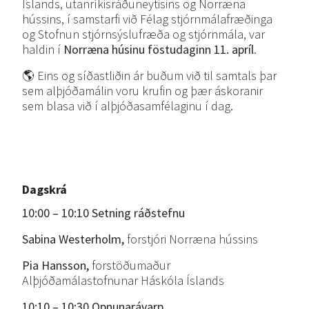
Íslands, utanríkisráðuneytisins og Norræna
hússins, í samstarfi við Félag stjórnmálafræðinga
og Stofnun stjórnsýslufræða og stjórnmála, var
haldin í
Norræna húsinu föstudaginn 11. apríl
.
🌎 Eins og síðastliðin ár buðum við til samtals þar
sem alþjóðamálin voru krufin og þær áskoranir
sem blasa við í alþjóðasamfélaginu í dag.
Dagskrá
10:00 – 10:10 Setning
ráðstefnu
Sabina
Westerholm,
forstjóri Norræna hússins
Pia Hansson,
forstöðumaður
Alþjóðamálastofnunar Háskóla Íslands
10:10 – 10:30 Opnunarávarp