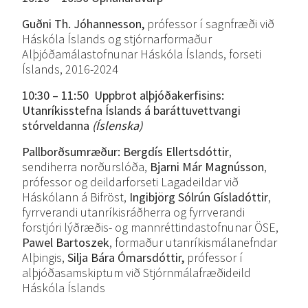
Guðni Th. Jóhannesson,
prófessor í sagnfræði við
Háskóla Íslands og stjórnarformaður
Alþjóðamálastofnunar Háskóla Íslands, forseti
Íslands, 2016-2024
10:30 – 11:50 Uppbrot
alþjóðakerfisins:
Utanríkisstefna
Íslands á baráttuvettvangi
stórveldanna
(Íslenska)
Pallborðsumræður: Bergdís Ellertsdóttir
,
sendiherra norðurslóða,
Bjarni Már Magnússon
,
prófessor og deildarforseti Lagadeildar við
Háskólann á Bifröst,
Ingibjörg Sólrún Gísladóttir
,
fyrrverandi utanríkisráðherra og fyrrverandi
forstjóri lýðræðis- og mannréttindastofnunar ÖSE,
Pawel Bartoszek
, formaður utanríkismálanefndar
Alþingis,
Silja Bára Ómarsdóttir,
prófessor í
alþjóðasamskiptum við Stjórnmálafræðideild
Háskóla Íslands