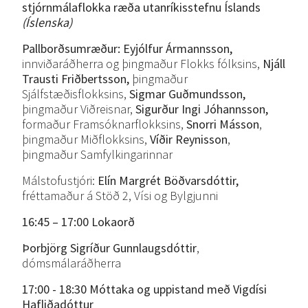
stjórnmálaflokka
ræða
utanríkisstefnu
Íslands
(Íslenska)
Pallborðsumræður: Eyjólfur Ármannsson,
innviðaráðherra og þingmaður Flokks fólksins,
Njáll
Trausti Friðbertsson,
þingmaður
Sjálfstæðisflokksins,
Sigmar Guðmundsson,
þingmaður Viðreisnar,
Sigurður Ingi Jóhannsson,
formaður Framsóknarflokksins,
Snorri Másson
,
þingmaður Miðflokksins,
Víðir Reynisson
,
þingmaður Samfylkingarinnar
Málstofustjóri:
Elín Margrét Böðvarsdóttir,
fréttamaður á Stöð 2, Vísi og Bylgjunni
16:45 – 17:00 Lokaorð
Þorbjörg Sigríður Gunnlaugsdóttir
,
dómsmálaráðherra
17:00 - 18:30 Móttaka og uppistand með Vigdísi
Hafliðadóttur