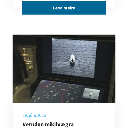
Lesa meira
19. júní 2026
Verndun mikilvægra