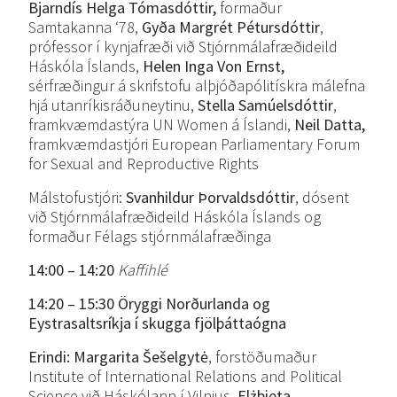
Bjarndís Helga Tómasdóttir,
formaður
Samtakanna ‘78,
Gyða Margrét Pétursdóttir
,
prófessor í kynjafræði við Stjórnmálafræðideild
Háskóla Íslands,
Helen Inga Von Ernst,
sérfræðingur á skrifstofu alþjóðapólitískra málefna
hjá utanríkisráðuneytinu,
Stella Samúelsdóttir
,
framkvæmdastýra UN Women á Íslandi,
Neil Datta,
framkvæmdastjóri European Parliamentary Forum
for Sexual and Reproductive Rights
Málstofustjóri:
Svanhildur Þorvaldsdóttir
, dósent
við Stjórnmálafræðideild Háskóla Íslands og
formaður Félags stjórnmálafræðinga
14:00 – 14:20
Kaffihlé
14:20 – 15:30 Öryggi Norðurlanda og
Eystrasaltsríkja í skugga fjölþáttaógna
Erindi:
Margarita Šešelgytė
, forstöðumaður
Institute of International Relations and Political
Science við Háskólann í Vilnius,
Elżbieta