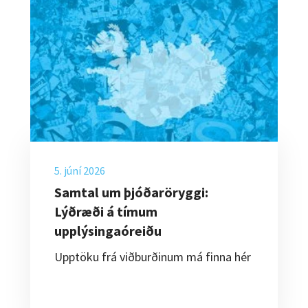
5. júní 2026
Samtal um þjóðaröryggi:
Lýðræði á tímum
upplýsingaóreiðu
Upptöku frá viðburðinum má finna hér