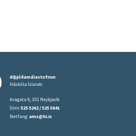
Alþjóðamálastofnun
Háskóla Íslands
Aragata 9, 101 Reykjavík
Sími:
525 5262 / 525 5841
Netfang:
ams@hi.is