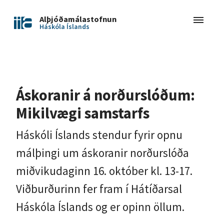
Alþjóðamálastofnun
Háskóla Íslands
Áskoranir á norðurslóðum:
Mikilvægi samstarfs
Háskóli Íslands stendur fyrir opnu
málþingi um áskoranir norðurslóða
miðvikudaginn 16. október kl. 13-17.
Viðburðurinn fer fram í Hátíðarsal
Háskóla Íslands og er opinn öllum.