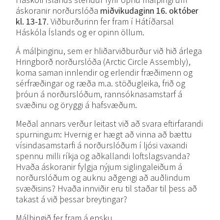
áskoranir norðurslóða
miðvikudaginn 16. október
kl. 13-17
. Viðburðurinn fer fram í Hátíðarsal
Háskóla Íslands og er opinn öllum.
Á málþinginu, sem er hliðarviðburður við hið árlega
Hringborð norðurslóða (Arctic Circle Assembly),
koma saman innlendir og erlendir fræðimenn og
sérfræðingar og ræða m.a. stöðugleika, frið og
þróun á norðurslóðum, rannsóknasamstarf á
svæðinu og öryggi á hafsvæðum.
Meðal annars verður leitast við að svara eftirfarandi
spurningum: Hvernig er hægt að vinna að bættu
vísindasamstarfi á norðurslóðum í ljósi vaxandi
spennu milli ríkja og aðkallandi loftslagsvanda?
Hvaða áskoranir fylgja nýjum siglingaleiðum á
norðurslóðum og auknu aðgengi að auðlindum
svæðisins? Hvaða innviðir eru til staðar til þess að
takast á við þessar breytingar?
Málþingið fer fram á ensku.