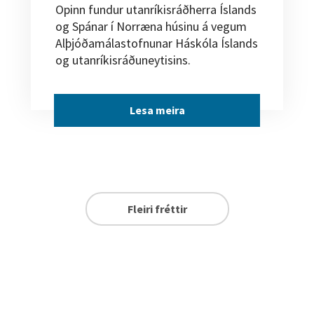
Opinn fundur utanríkisráðherra Íslands
og Spánar í Norræna húsinu á vegum
Alþjóðamálastofnunar Háskóla Íslands
og utanríkisráðuneytisins.
Lesa meira
Fleiri fréttir