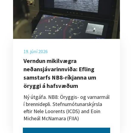
19. júní 2026
Verndun mikilvægra
neðansjávarinnviða: Efling
samstarfs NB8-ríkjanna um
öryggi á hafsvæðum
Ný útgáfa. NB8: Öryggis- og varnarmál
í brennidepli. Stefnumótunarskýrsla
eftir Nele Loorents (ICDS) and Eoin
Micheál McNamara (FIIA)