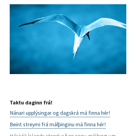
Taktu daginn frá!
Nánari upplýsingar og dagskrá má finna hér!
Beint streymi frá málþinginu má finna hér!
Háskóli Íslands stendur fyrir opnu málþingi um