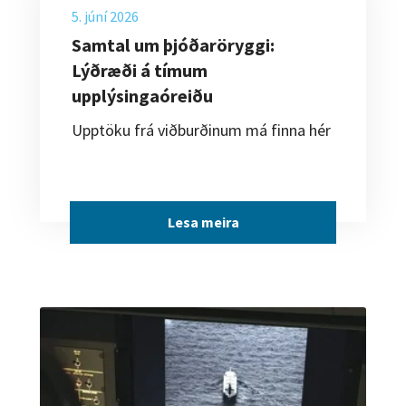
5. júní 2026
Samtal um þjóðaröryggi:
Lýðræði á tímum
upplýsingaóreiðu
Upptöku frá viðburðinum má finna hér
Lesa meira