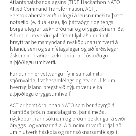
Atlantshafsbandalagsins (TIDE Hackathon NATO
Allied Command Transformation, ACT).
Sérstök áhersla verður lögð á lausnir með tvíþætt
notagildi (e. dual-use), fjölþáttaógnir og tengsl
borgaralegrar tækniþróunar og öryggissjónarmiða.
Á fundinum verður jafnframt fjallað um áhrif
breyttrar heimsmyndar á nýsköpunarumhverfi á
Íslandi, sem og samfélagslegar og siðferðislegar
áskoranir hraðrar tækniþróunar í óstöðugu
alþjóðlegu umhverfi.
Fundurinn er vettvangur fyrir samtal milli
stjórnvalda, fræðasamfélags og atvinnulífs um
hvernig Ísland bregst við nýjum veruleika í
alþjóðlegu öryggisumhverfi.
ACT er herstjórn innan NATO sem ber ábyrgð á
framtíðarþróun bandalagsins, þar á meðal
nýsköpun, rannsóknum og þróun þekkingar á sviði
öryggis- og varnarmála. Á fundinum verður fjallað
um hlutverk háskóla og rannsóknarsamfélags í