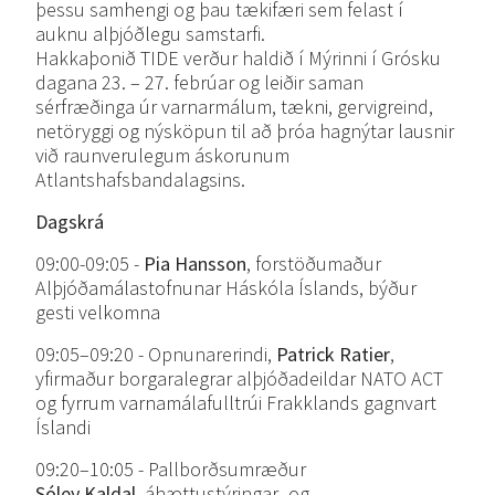
þessu samhengi og þau tækifæri sem felast í
auknu alþjóðlegu samstarfi.
Hakkaþonið TIDE verður haldið í Mýrinni í Grósku
dagana 23. – 27. febrúar og leiðir saman
sérfræðinga úr varnarmálum, tækni, gervigreind,
netöryggi og nýsköpun til að þróa hagnýtar lausnir
við raunverulegum áskorunum
Atlantshafsbandalagsins.
Dagskrá
09:00-09:05 -
Pia Hansson
, forstöðumaður
Alþjóðamálastofnunar Háskóla Íslands, býður
gesti velkomna
09:05–09:20 - Opnunarerindi,
Patrick Ratier
,
yfirmaður borgaralegrar alþjóðadeildar NATO ACT
og fyrrum varnamálafulltrúi Frakklands gagnvart
Íslandi
09:20–10:05 - Pallborðsumræður
Sóley Kaldal
, áhættustýringar- og