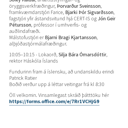
öryggisverkfræðingur,
Þorvarður Sveinsson
,
framkvæmdarstjóri Farice,
Bjarki Þór Sigvarðsson
,
fagstjóri yfir ástandsvitund hjá CERT-IS og
Jón Geir
Pétursson
, prófessor í umhverfis- og
auðlindafræði.
Málstofustjóri er
Bjarni Bragi Kjartansson
,
alþjóðastjórmálafræðingur.
10:05–10:15 - Lokaorð,
Silja Bára Ómarsdóttir
,
rektor Háskóla Íslands
Fundurinn fram á íslensku, að undanskildu erindi
Patrick Ratier
Boðið verður upp á léttar veitingar frá kl 8:30
Öll velkomin. Vinsamlegast skráið þátttöku hér
https://forms.office.com/e/7Rr1VCHjG9