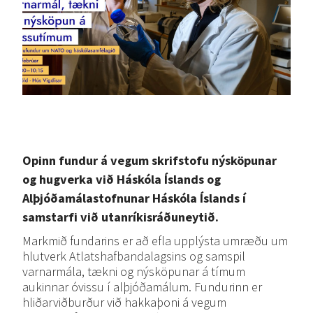
Opinn fundur á vegum skrifstofu nýsköpunar
og hugverka við Háskóla Íslands og
Alþjóðamálastofnunar Háskóla Íslands í
samstarfi við utanríkisráðuneytið.
Markmið fundarins er að efla upplýsta umræðu um
hlutverk Atlatshafbandalagsins og samspil
varnarmála, tækni og nýsköpunar á tímum
aukinnar óvissu í alþjóðamálum. Fundurinn er
hliðarviðburður við hakkaþoni á vegum